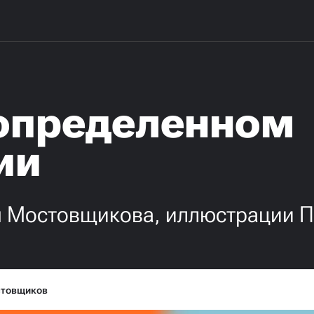
еопределенном
ии
 Мостовщикова, иллюстрации П
стовщиков