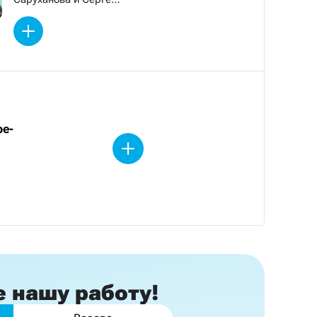
Мостовщикова
be-
е
нашу работу!