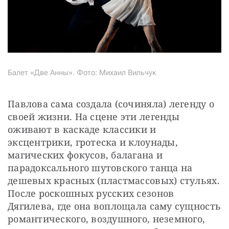
Балет «Две Анны». Фото: Михаил Вильчук
Павлова сама создала (сочиняла) легенду о 
своей жизни. На сцене эти легенды 
оживают в каскаде классики и 
эксцентрики, гротеска и клоунады, 
магических фокусов, балагана и 
парадоксального шутовского танца на 
дешевых красных (пластмассовых) стульях. 
После роскошных русских сезонов 
Дягилева, где она воплощала саму сущность 
романтического, воздушного, неземного, 