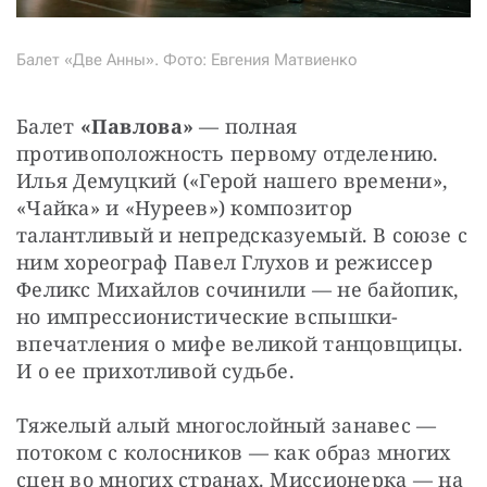
Балет «Две Анны». Фото: Евгения Матвиенко
Балет 
«Павлова»
 — полная 
противоположность первому отделению. 
Илья Демуцкий («Герой нашего времени», 
«Чайка» и «Нуреев») композитор 
талантливый и непредсказуемый. В союзе с 
ним хореограф Павел Глухов и режиссер 
Феликс Михайлов сочинили — не байопик, 
но импрессионистические вспышки-
впечатления о мифе великой танцовщицы. 
И о ее прихотливой судьбе.
Тяжелый алый многослойный занавес — 
потоком с колосников — как образ многих 
сцен во многих странах. Миссионерка — на 