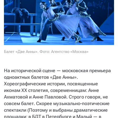
СТАТЬ СОУЧАСТНИКОМ
ПОДЕЛИТЬСЯ С ДРУЗЬЯМИ
Если у вас есть вопросы, пишите
donate@novayagazeta.ru
или
звоните:
+7 (929) 612-03-68
Балет «Две Анны». Фото: Агентство «Москва»
На исторической сцене — московская премьера
одноактных балетов «Две Анны».
Хореографические истории, посвященные
иконам XX столетия, современницам: Анне
Ахматовой и Анне Павловой. Строго говоря, не
совсем балет. Скорее музыкально-поэтические
спектакли (Поэтому и выбраны драматические
площадки: в БДТ в Петербурге и Малый — в