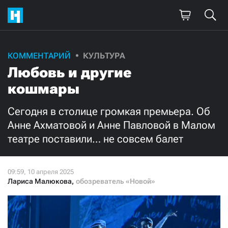
Поддержите
КОММЕНТАРИЙ
КУЛЬТУРА
Любовь и другие
нашу работу!
кошмары
Ежемесячно
Разово
Сегодня в столице громкая премьера. Об
3000
1000
Анне Ахматовой и Анне Павловой в Малом
театре поставили… не совсем балет
500
300
Лариса Малюкова
,
обозреватель «Новой»
Нажимая кнопку «Стать соучастником»,
я принимаю
условия
и подтверждаю свое гражданство РФ