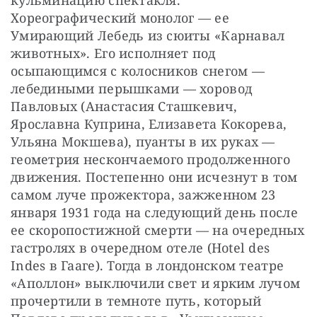
кульминацию спектакля. 
Хореографический монолог — ее 
Умирающий Лебедь из сюиты «Карнавал 
животных». Его исполняет под 
осыпающимся с колосников снегом — 
лебедиными перышками — хоровод 
Павловых (Анастасия Сташкевич, 
Ярославна Куприна, Елизавета Кокорева, 
Ульяна Мокшева), пуанты в их руках — 
геометрия нескончаемого продолженного 
движения. Постепенно они исчезнут в том 
самом луче прожектора, зажженном 23 
января 1931 года на следующий день после 
ее скоропостижной смерти — на очередных 
гастролях в очередном отеле (Hotel des 
Indes в Гааге). Тогда в лондонском театре 
«Аполлон» выключили свет и ярким лучом 
прочертили в темноте путь, который 