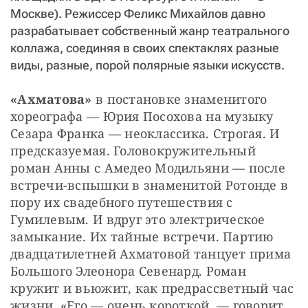
Москве). Режиссер Феликс Михайлов давно
разрабатывает собственный жанр театрального
коллажа, соединяя в своих спектаклях разные
виды, разные, порой полярные языки искусств.
«Ахматова»
 в постановке знаменитого 
хореографа — Юрия Посохова на музыку 
Сезара Франка — неоклассика. Строгая. И 
предсказуемая. Головокружительный 
роман Анны с Амедео Модильяни — после 
встречи-вспышки в знаменитой Ротонде в 
пору их свадебного путешествия с 
Гумилевым. И вдруг это электрическое 
замыкание. Их тайные встречи. Партию 
двадцатилетней Ахматовой танцует прима 
Большого Элеонора Севенард. Роман 
кружит и вьюжит, как предрассветный час 
жизни. «Его — очень короткой, — говорит 