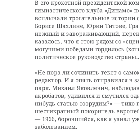
В его крохотной президентской ко
гимнастического клуба «Динамо» п
всплывали трогательные истории о
Борисе Шахлине, Юрии Титове, Гран
нежный и завораживающий, перено
казалось, что я стою рядом со «сцен
могучими победами гордилось (хотя
политическое руководство страны
«Не пора ли сочинить текст о само
редактор. И я опять отправился в
парк. Михаил Яковлевич, наблюда
акробатов, удивился и смутился о
нибудь статью соорудим?» — тихо 
шестикратный покоритель европей
— 1966, боровшийся, как я узнал у
заболеванием.