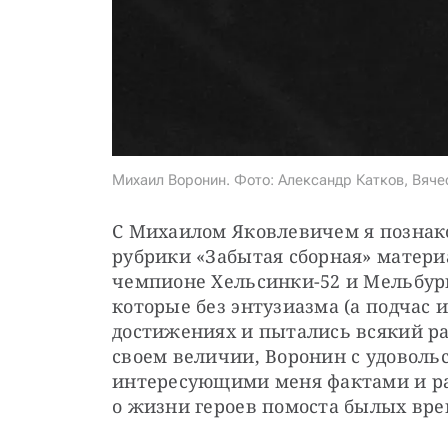
Михаил Воронин. Фото: Александр Катков, Вяче
С Михаилом Яковлевичем я познаком
рубрики «Забытая сборная» матери
чемпионе Хельсинки-52 и Мельбурна
которые без энтузиазма (а подчас 
достижениях и пытались всякий раз
своем величии, Воронин с удоволь
интересующими меня фактами и ра
о жизни героев помоста былых вре