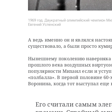
1969 год. Двукратный олимпийский чемпион Мих
Евгений Успенский
А ведь именно он и являлся настоящ
существовало, а были просто кум
Нынешнему поколению наверняка тр
прошлого века воздушных виртуозов
популярности Михаил если и уступа
«полбалла». В первой половине 60
Воронина, когда тот выступал еще
Его считали самым эле