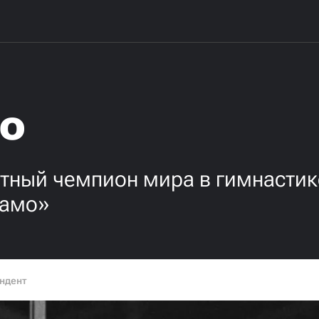
ло
ный чемпион мира в гимнастике
намо»
ндент