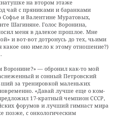
мнатушке на втором этаже 
од чай с пряниками и баранками 
 Софье и Валентине Муратовых, 
те Шагиняне. Голос Воронина, 
сил меня в далекое прошлое. Мне 
ой» и вот-вот дотронусь до тех, чьими 
 какое оно имело к этому отношение?) 
…
м Воронине?» — обронил как-то мой 
 заснеженный и сонный Петровский 
вший за тренировкой маленьких 
дновременно. «Давай лучше еще о ком-
предложил 17-кратный чемпион СССР, 
ских форумов и лучший гимнаст мира 
же позже, с онкологическим 