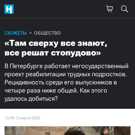
Поддержите
СЮЖЕТЫ
ОБЩЕСТВО
«Там сверху все знают,
нашу работу!
все решат стопудово»
Ежемесячно
Разово
В Петербурге работает негосударственный
3000
1000
проект реабилитации трудных подростков.
Рецидивность среди его выпускников в
500
300
четыре раза ниже общей. Как этого
удалось добиться?
Нажимая кнопку «Стать соучастником»,
я принимаю
условия
и подтверждаю свое гражданство РФ