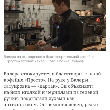
СТАТЬ СОУЧАСТНИКОМ
ПОДЕЛИТЬСЯ С ДРУЗЬЯМИ
Если у вас есть вопросы, пишите
donate@novayagazeta.ru
или
звоните:
+7 (929) 612-03-68
Валера на стажировке в благотворительной кофейне
«Просто» готовит какао. Фото: Полина Сойреф
Валера стажируется в благотворительной 
кофейне «Просто». На руке у Валеры 
татуировка — «партак». Он объясняет: 
набили иголкой и чернилами из гелевой 
ручки, побрызгали духами как 
антисептиком. Он немногословен, редко 