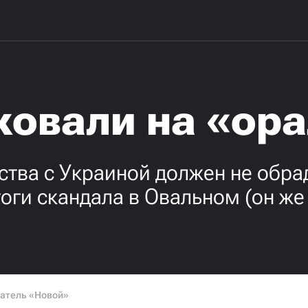
ковали на «ор
тва с Украиной должен не обрад
оги скандала в Овальном (он ж
атель «Новой»