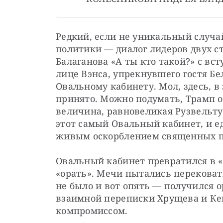
Редкий, если не уникальный случа
политики — диалог лидеров двух ст
Балаганова «А ты кто такой?» с вст
лице Вэнса, упрекнувшего гостя Бе
Овальному кабинету. Мол, здесь, в 
принято. Можно подумать, Трамп о
величина, равновеликая Рузвельту 
этот самый Овальный кабинет, и е
живым оскорблением священных 
Овальный кабинет превратился в «о
«орать». Мечи пытались перековать
не было и вот опять — получился о
взаимной переписки Хрущева и Кен
компромиссом.