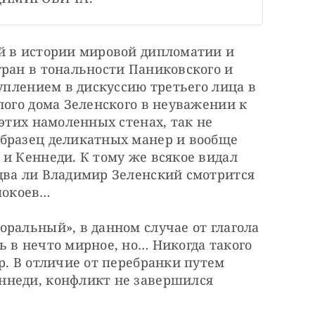
й в истории мировой дипломатии и 
ран в тональности Паниковского и 
уплением в дискуссию третьего лица в 
лого дома Зеленского в неуважении к 
этих намоленных стенах, так не 
бразец деликатных манер и вообще 
и Кеннеди. К тому же всякое видал 
два ли Владимир Зеленский смотрится 
покоев…
ральный», в данном случае от глагола 
 в нечто мирное, но… Никогда такого 
р. В отличие от перебранки путем 
неди, конфликт не завершился 