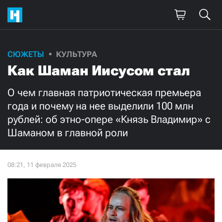
Поддержите
СЮЖЕТЫ
КУЛЬТУРА
Как Шаман Иисусом стал
нашу работу!
Ежемесячно
Разово
О чем главная патриотическая премьера
года и почему на нее выделили 100 млн
рублей: об этно-опере «Князь Владимир» с
3000
1000
Шаманом в главной роли
500
300
Нажимая кнопку «Стать соучастником»,
я принимаю
условия
и подтверждаю свое гражданство РФ