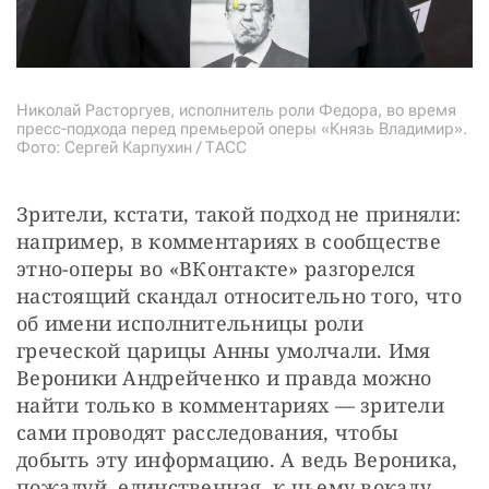
Николай Расторгуев, исполнитель роли Федора, во время
пресс-подхода перед премьерой оперы «Князь Владимир».
Фото: Сергей Карпухин / ТАСС
Зрители, кстати, такой подход не приняли: 
например, в комментариях в сообществе 
этно-оперы во «ВКонтакте» разгорелся 
настоящий скандал относительно того, что 
об имени исполнительницы роли 
греческой царицы Анны умолчали. Имя 
Вероники Андрейченко и правда можно 
найти только в комментариях — зрители 
сами проводят расследования, чтобы 
добыть эту информацию. А ведь Вероника, 
пожалуй, единственная, к чьему вокалу 