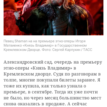
СТАТЬ СОУЧАСТНИКОМ
ПОДЕЛИТЬСЯ С ДРУЗЬЯМИ
Если у вас есть вопросы, пишите
donate@novayagazeta.ru
или
звоните:
+7 (929) 612-03-68
Певец Shaman на на премьере этно-оперы Игоря
Матвиенко «Князь Владимир» в Государственном
Кремлевском Дворце. Фото: Сергей Карпухин / ТАСС
Александровский сад, очередь на премьеру 
этно-оперы «Князь Владимир» в 
Кремлевском дворце. Судя по разговорам в 
толпе, многие покупали билеты заранее. Я 
тоже их купила, как только узнала о 
премьере, в сентябре. Тогда их уже почти 
не было, но через месяц большинство мест 
снова оказались в продаже. А сейчас 