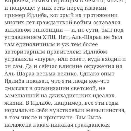
Впрочем, самим сирийцам в чем-то, может, 
и попроще: у них есть перед глазами 
пример Идлиба, который на протяжении 
многих лет гражданской войны оставался 
анклавом оппозиции — и, по сути, был под 
управлением ХТШ. Нет, Аль-Шараа не был 
там единоличным и уж тем более 
авторитарным правителем: Идлибом 
управляла «шура», или совет, куда входил и 
он сам. Да и сейчас влияние окружения на 
Аль-Шараа весьма велико. Однако опыт 
Идлиба показал, что эти люди кое-что 
смыслят в организации светской, не 
замешанной на джихадистских идеалах, 
жизни. В Идлибе, например, все эти годы 
нормально себя чувствовали меньшинства, 
в том числе и христиане. Там была 
налажена какая-никакая гражданская 