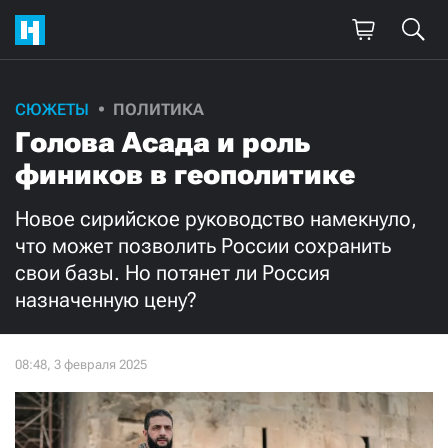
Поддержите
СЮЖЕТЫ
ПОЛИТИКА
Голова Асада и роль
нашу работу!
фиников в геополитике
Ежемесячно
Разово
Новое сирийское руководство намекнуло,
3000
1000
что может позволить России сохранить
свои базы. Но потянет ли Россия
500
300
назначенную цену?
Нажимая кнопку «Стать соучастником»,
я принимаю
условия
и подтверждаю свое гражданство РФ