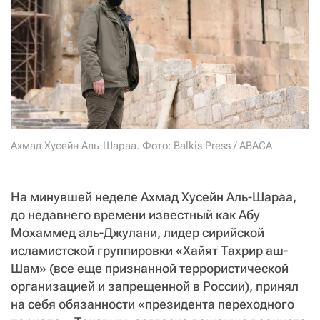
СТАТЬ СОУЧАСТНИКОМ
ПОДЕЛИТЬСЯ С ДРУЗЬЯМИ
Если у вас есть вопросы, пишите
donate@novayagazeta.ru
или
звоните:
+7 (929) 612-03-68
Ахмад Хусейн Аль-Шараа. Фото: Balkis Press / ABACA
На минувшей неделе Ахмад Хусейн Аль-Шараа,
до недавнего времени известный как Абу
Мохаммед аль-Джулани, лидер сирийской
исламистской группировки «Хайят Тахрир аш-
Шам» (все еще признанной террористической
организацией и запрещенной в России), принял
на себя обязанности «президента переходного