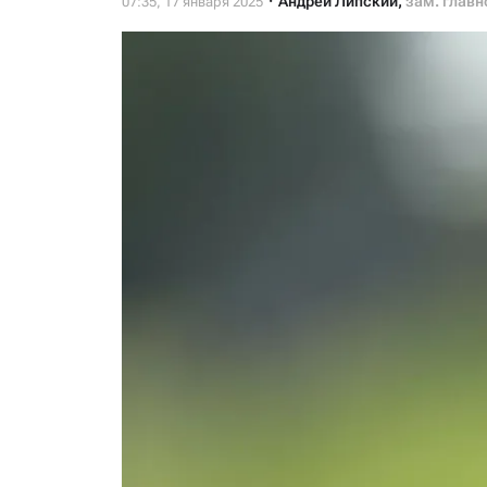
Андрей Липский
,
зам. главн