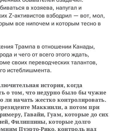
биваться в хозяева, напугал и
их Z-активистов взбодрил — вот, мол,
торым все нипочем и которым тесно в
жения Трампа в отношении Канады,
ода и чего от всего этого ждать,
оме своих переводческих талантов,
го истеблишмента.
лючительная история, когда 
ь о том, что недурно было бы чужие 
о ли начать жестко контролировать. 
президенте Маккинли, а потом при 
римеру, Гавайи, Гуам, которые до сих 
ей, Филиппины, которые долго 
мним Пуэрто-Рико, контроль над 