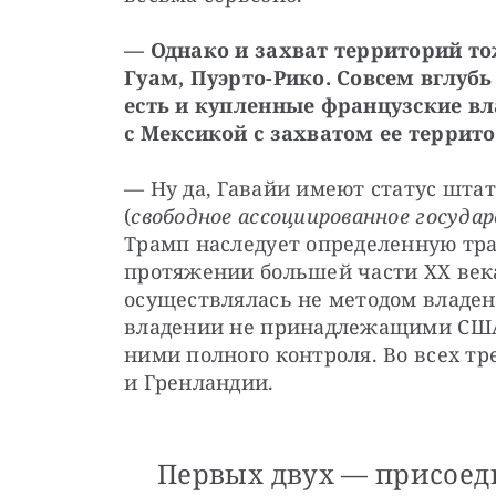
— Однако и захват территорий то
Гуам, Пуэрто-Рико. Совсем вглубь 
есть и купленные французские вл
с Мексикой с захватом ее террит
— Ну да, Гавайи имеют статус штат
(
свободное ассоциированное государ
Трамп наследует определенную трад
протяжении большей части ХХ века 
осуществлялась не методом владени
владении не принадлежащими США 
ними полного контроля. Во всех тр
и Гренландии. 
Первых двух — присоед