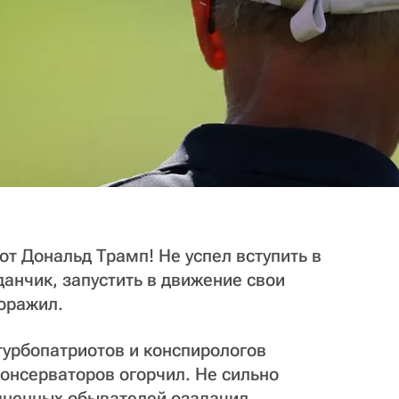
от Дональд Трамп! Не успел вступить в
анчик, запустить в движение свои
оражил.
турбопатриотов и конспирологов
онсерваторов огорчил. Не сильно
дненных обывателей озадачил.