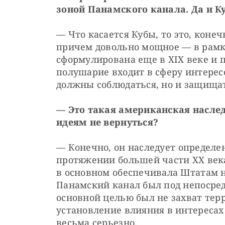
зоной Панамского канала. Да и К
—
Что касается Кубы, то это, конеч
причем довольно мощное — в рамк
сформулирована еще в ХIХ веке и п
полушарие входит в сферу интересо
должны соблюдаться, но и защищат
— Это такая американская наследс
идеям не вернуться?
—
Конечно, он наследует определен
протяжении большей части ХХ века
в основном обеспечивала Штатам не
Панамский канал был под непосре
основной целью был не захват тер
установление влияния в интересах 
весьма серьезно.