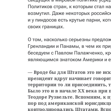
Политиков стран, к которым стал на
возмутил. Даже некоторых российск
и у пиндосов есть крутые парни, ко
своих границах.
О том, насколько серьезны предло
Гренландии и Панамы, в чем их прир
беседуем с Павлом Палажченко, кр
являющимся знатоком Америки и е
— Вроде бы для Штатов это не иск
президент вдруг начинает говорит
территории то ли присоединить, т
Было это и в начале ХХ века при 
Теодоре Рузвельте. Вспомним, к п
пор под американской юрисдикци
контролировались Штатами. Вспо