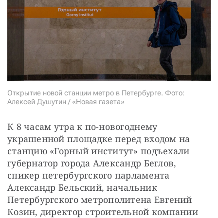
СТАТЬ СОУЧАСТНИКОМ
ПОДЕЛИТЬСЯ С ДРУЗЬЯМИ
Если у вас есть вопросы, пишите
donate@novayagazeta.ru
или
звоните:
+7 (929) 612-03-68
Открытие новой станции метро в Петербурге. Фото:
Алексей Душутин / «Новая газета»
К 8 часам утра к по-новогоднему 
украшенной площадке перед входом на 
станцию «Горный институт» подъехали 
губернатор города Александр Беглов, 
спикер петербургского парламента 
Александр Бельский, начальник 
Петербургского метрополитена Евгений 
Козин, директор строительной компании 