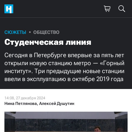
Поддержите
СЮЖЕТЫ
ОБЩЕСТВО
Студенческая линия
нашу работу!
Ежемесячно
Разово
Сегодня в Петербурге впервые за пять лет
открыли новую станцию метро — «Горный
институт». Три предыдущие новые станции
3000
1000
ввели в эксплуатацию в октябре 2019 года
500
300
Нина Петлянова
,
Алексей Душутин
Нажимая кнопку «Стать соучастником»,
я принимаю
условия
и подтверждаю свое гражданство РФ