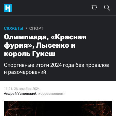
Поддержите
СЮЖЕТЫ
СПОРТ
Олимпиада, «Красная
нашу работу!
фурия», Лысенко и
Ежемесячно
Разово
король Гукеш
3000
1000
Спортивные итоги 2024 года без провалов
и разочарований
500
300
Андрей Успенский
,
корреспондент
Нажимая кнопку «Стать соучастником»,
я принимаю
условия
и подтверждаю свое гражданство РФ