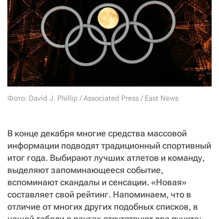
СТАТЬ СОУЧАСТНИКОМ
ПОДЕЛИТЬСЯ С ДРУЗЬЯМИ
Если у вас есть вопросы, пишите
donate@novayagazeta.ru
или
звоните:
+7 (929) 612-03-68
Фото: David J. Phillip / Associated Press / East News
В конце декабря многие средства массовой
информации подводят традиционный спортивный
итог года. Выбирают лучших атлетов и команду,
выделяют запоминающееся событие,
вспоминают скандалы и сенсации. «Новая»
составляет свой рейтинг. Напоминаем, что в
отличие от многих других подобных списков, в
нашей табели о рангах отсутствуют два пункта: