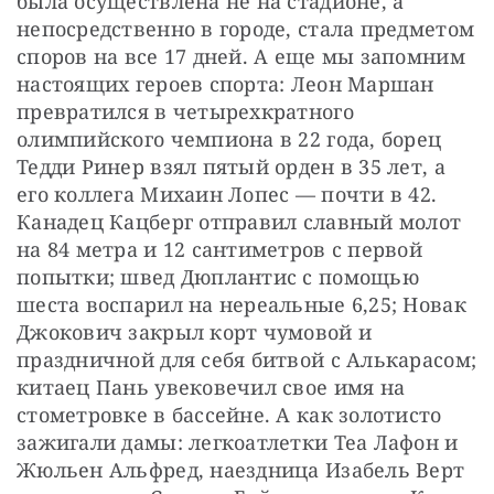
была осуществлена не на стадионе, а 
непосредственно в городе, стала предметом 
споров на все 17 дней. А еще мы запомним 
настоящих героев спорта: Леон Маршан 
превратился в четырехкратного 
олимпийского чемпиона в 22 года, борец 
Тедди Ринер взял пятый орден в 35 лет, а 
его коллега Михаин Лопес — почти в 42. 
Канадец Кацберг отправил славный молот 
на 84 метра и 12 сантиметров с первой 
попытки; швед Дюплантис с помощью 
шеста воспарил на нереальные 6,25; Новак 
Джокович закрыл корт чумовой и 
праздничной для себя битвой с Алькарасом; 
китаец Пань увековечил свое имя на 
стометровке в бассейне. А как золотисто 
зажигали дамы: легкоатлетки Теа Лафон и 
Жюльен Альфред, наездница Изабель Верт 