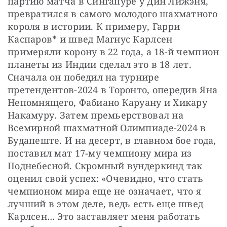
партию матча в Сингапуре у Дин Лижэня, 
превратился в самого молодого шахматного 
короля в истории. К примеру, Гарри 
Каспаров* и швед Магнус Карлсен 
примеряли корону в 22 года, а 18-й чемпион 
планеты из Индии сделал это в 18 лет. 
Сначала он победил на турнире 
претендентов-2024 в Торонто, опередив Яна 
Непомнящего, Фабиано Каруану и Хикару 
Накамуру. Затем премьерствовал на 
Всемирной шахматной Олимпиаде-2024 в 
Будапеште. И на десерт, в главном бое года, 
поставил мат 17-му чемпиону мира из 
Поднебесной. Скромный вундеркинд так 
оценил свой успех: «Очевидно, что стать 
чемпионом мира еще не означает, что я 
лучший в этом деле, ведь есть еще швед 
Карлсен… Это заставляет меня работать 