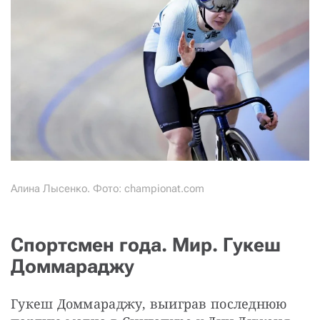
Алина Лысенко. Фото: championat.com
Спортсмен года. Мир. Гукеш
Доммараджу
Гукеш Доммараджу, выиграв последнюю 