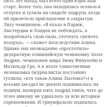
пять лет назад, был всего один взрослый 
старт. Более того, она находилась осенью в 
отпуске и гуляла на свадьбе подруги, когда 
ей прилетело приглашение в закрытую 
Лигу чемпионов. «Я ехала в Париж, 
Амстердам и Лондон не побеждать, а 
попробовать свои силы, глотнуть свежего 
воздуха», — скажет впоследствии Алина. 
Однако она неожиданно «проглотила» 
двукратную олимпийскую чемпионку Эллес 
Эндрюс, чемпионок мира Эмму Финукейн и 
Матильду Гро. А в итоге таинственная 
незнакомка (журналисты постоянно 
гуглили, «кто такая Алина Лысенко?») в 
восьми заездах из девяти поднималась на 
подиум, выиграв пять подряд гонок, чего до 
этого никому не удавалось за всю историю 
соревнования. И триумфально поднялась 