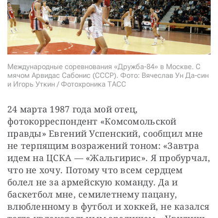
СТАТЬ СОУЧАСТНИКОМ
ПОДЕЛИТЬСЯ С ДРУЗЬЯМИ
Если у вас есть вопросы, пишите
donate@novayagazeta.ru
или
звоните:
+7 (929) 612-03-68
Международные соревнования «Дружба-84» в Москве. С
мячом Арвидас Сабонис (СССР). Фото: Вячеслав Ун Да-син
и Игорь Уткин / Фотохроника ТАСС
24 марта 1987 года мой отец, 
фотокорреспондент «Комсомольской 
правды» Евгений Успенский, сообщил мне 
не терпящим возражений тоном: «Завтра 
идем на ЦСКА — «Жальгирис». Я пробурчал, 
что не хочу. Потому что всем сердцем 
болел не за армейскую команду. Да и 
баскетбол мне, семилетнему пацану, 
влюбленному в футбол и хоккей, не казался 