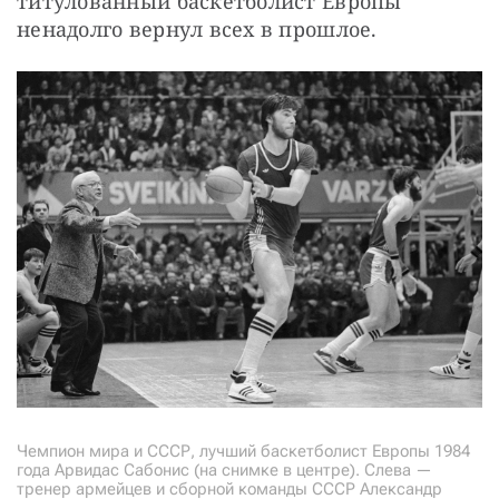
титулованный баскетболист Европы 
ненадолго вернул всех в прошлое.
Чемпион мира и СССР, лучший баскетболист Европы 1984
года Арвидас Сабонис (на снимке в центре). Слева —
тренер армейцев и сборной команды СССР Александр