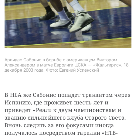
Арвидас Сабонис в борьбе с американцем Виктором
Александером в матче Евролиги ЦСКА — «Жальгирис». 18
декабря 2003 года. Фото: Евгений Успенский
В НБА же Сабонис попадет транзитом через 
Испанию, где проживет шесть лет и 
приведет «Реал» к двум чемпионствам и 
званию сильнейшего клуба Старого Света. 
Вновь следить за его фокусами иногда 
получалось посредством тарелки «НТВ-