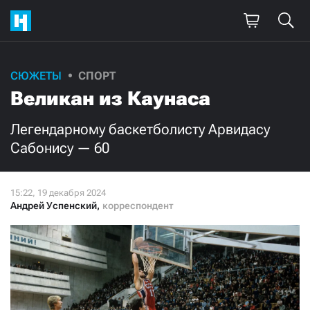
Поддержите
СЮЖЕТЫ
СПОРТ
Великан из Каунаса
нашу работу!
Ежемесячно
Разово
Легендарному баскетболисту Арвидасу
Сабонису — 60
3000
1000
500
300
Андрей Успенский
,
корреспондент
Нажимая кнопку «Стать соучастником»,
я принимаю
условия
и подтверждаю свое гражданство РФ