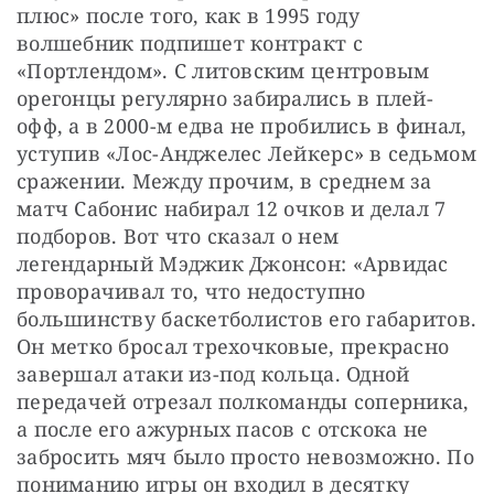
плюс» после того, как в 1995 году 
волшебник подпишет контракт с 
«Портлендом». С литовским центровым 
орегонцы регулярно забирались в плей-
офф, а в 2000-м едва не пробились в финал, 
уступив «Лос-Анджелес Лейкерс» в седьмом 
сражении. Между прочим, в среднем за 
матч Сабонис набирал 12 очков и делал 7 
подборов. Вот что сказал о нем 
легендарный Мэджик Джонсон: «Арвидас 
проворачивал то, что недоступно 
большинству баскетболистов его габаритов. 
Он метко бросал трехочковые, прекрасно 
завершал атаки из-под кольца. Одной 
передачей отрезал полкоманды соперника, 
а после его ажурных пасов с отскока не 
забросить мяч было просто невозможно. По 
пониманию игры он входил в десятку 