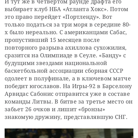
И тут же в четвертом раунде драфта его 
выбирает клуб НБА «Атланта Хокс». Потом 
это право перейдет «Портленду». Вот 
только податься за три моря в середине 80-
х было нереально. С американцами Сабас, 
пропустивший 15 месяцев после 
повторного разрыва ахиллова сухожилия, 
сразится на Олимпиаде в Сеуле. «Банду» с 
будущими звездами национальной 
баскетбольной ассоциации сборная СССР 
одолеет в полуфинале, а в ключевом матче 
победит югославов. На Игры-92 в Барселону 
Арвидас Сабонис отправится уже в составе 
команды Литвы. В битве за третье место он 
забьет 26 очков и лишит «бронзы» 
знакомую дружину, представлявшую СНГ.