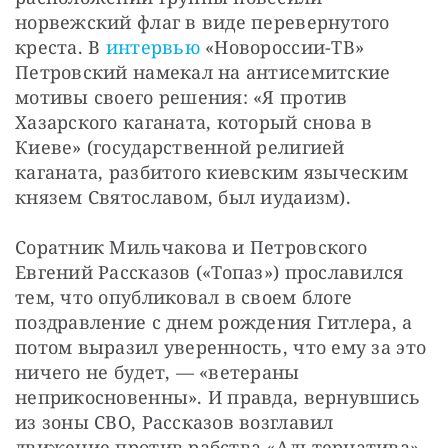
норвежский флаг в виде перевернутого 
креста. В 
интервью
 «Новороссии-ТВ» 
Петровский намекал на антисемитские 
мотивы своего решения: «Я против 
Хазарского каганата, который снова в 
Киеве» (государственной религией 
каганата, разбитого киевским языческим 
князем Святославом, был иудаизм).
Соратник Мильчакова и Петровского 
Евгений Рассказов («Топаз») прославился 
тем, что опубликовал в своем блоге 
поздравление с днем рождения Гитлера, а 
потом выразил уверенность, что ему за это 
ничего не будет, — «ветераны 
неприкосновенны». И правда, вернувшись 
из зоны СВО, Рассказов возглавил 
движение против рабства «Альтернатива». 