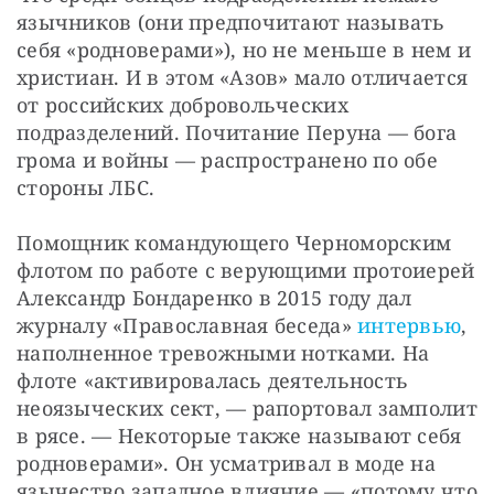
язычников (они предпочитают называть 
себя «родноверами»), но не меньше в нем и 
христиан. И в этом «Азов» мало отличается 
от российских добровольческих 
подразделений. Почитание Перуна — бога 
грома и войны — распространено по обе 
стороны ЛБС.
Помощник командующего Черноморским 
флотом по работе с верующими протоиерей 
Александр Бондаренко в 2015 году дал 
журналу «Православная беседа» 
интервью
, 
наполненное тревожными нотками. На 
флоте «активировалась деятельность 
неоязыческих сект, — рапортовал замполит 
в рясе. — Некоторые также называют себя 
родноверами». Он усматривал в моде на 
язычество западное влияние — «потому что 