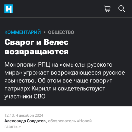
Поддержите
КОММЕНТАРИЙ
ОБЩЕСТВО
Сварог и Велес
нашу работу!
возвращаются
Ежемесячно
Разово
Монополии РПЦ на «смыслы русского
3000
1000
мира» угрожает возрождающееся русское
язычество. Об этом все чаще говорит
500
300
патриарх Кирилл и свидетельствуют
участники СВО
Нажимая кнопку «Стать соучастником»,
Александр Солдатов
,
обозреватель «Новой
я принимаю
условия
и подтверждаю свое гражданство РФ
газеты»