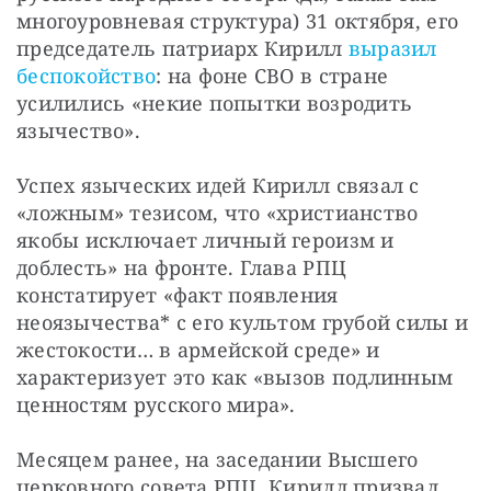
многоуровневая структура) 31 октября, его 
председатель патриарх Кирилл 
выразил 
беспокойство
: на фоне СВО в стране 
усилились «некие попытки возродить 
язычество».
Успех языческих идей Кирилл связал с 
«ложным» тезисом, что «христианство 
якобы исключает личный героизм и 
доблесть» на фронте. Глава РПЦ 
констатирует «факт появления 
неоязычества* с его культом грубой силы и 
жестокости… в армейской среде» и 
характеризует это как «вызов подлинным 
ценностям русского мира».
Месяцем ранее, на заседании Высшего 
церковного совета РПЦ, Кирилл призвал 