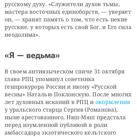
русскому духу. «Служители духов тьмы, 
мастера восточных единоборств, — уверяет 
он, — хранят память о том, что есть некие 
русские, у которых есть свой Бог, и Его сила 
неодолима».
«Я — ведьма»
В своем антиязыческом спиче 31 октября 
глава РПЦ упомянул советника 
генпрокурора России и икону «Русской 
весны» Наталью Поклонскую. После многих 
лет духовных исканий в РПЦ и 
окормления
у уральского старца Сергия (Романова), 
ныне арестованного, Няш-Мяш предстала 
перед изумленной публикой в роли 
амбассадора экзотического кельтского 