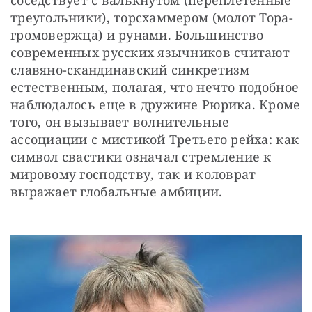
соседствует с валькнутом (переплетенные 
треугольники), торсхаммером (молот Тора-
громовержца) и рунами. Большинство 
современных русских язычников считают 
славяно-скандинавский синкретизм 
естественным, полагая, что нечто подобное 
наблюдалось еще в дружине Рюрика. Кроме 
того, он вызывает волнительные 
ассоциации с мистикой Третьего рейха: как 
символ свастики означал стремление к 
мировому господству, так и коловрат 
выражает глобальные амбиции. 