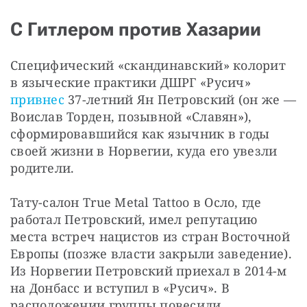
С Гитлером против Хазарии
Специфический «скандинавский» колорит 
в языческие практики ДШРГ «Русич» 
привнес
 37-летний Ян Петровский (он же — 
Воислав Торден, позывной «Славян»), 
сформировавшийся как язычник в годы 
своей жизни в Норвегии, куда его увезли 
родители.
Тату-салон True Metal Tattoo в Осло, где 
работал Петровский, имел репутацию 
места встреч нацистов из стран Восточной 
Европы (позже власти закрыли заведение). 
Из Норвегии Петровский приехал в 2014-м 
на Донбасс и вступил в «Русич». В 
расположении группы повесили 