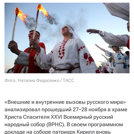
СТАТЬ СОУЧАСТНИКОМ
ПОДЕЛИТЬСЯ С ДРУЗЬЯМИ
Если у вас есть вопросы, пишите
donate@novayagazeta.ru
или
звоните:
+7 (929) 612-03-68
Фото: Наталия Федосенко / ТАСС
«Внешние и внутренние вызовы русского мира»
анализировал прошедший 27–28 ноября в храме
Христа Спасителя XXVI Всемирный русский
народный собор (ВРНС). В своем программном
докладе на соборе патриарх Кирилл вновь