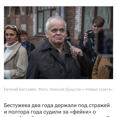
СТАТЬ СОУЧАСТНИКОМ
ПОДЕЛИТЬСЯ С ДРУЗЬЯМИ
Если у вас есть вопросы, пишите
donate@novayagazeta.ru
или
звоните:
+7 (929) 612-03-68
Евгений Бестужев. Фото: Алексей Душутин / «Новая газета»
Бестужева два года держали под стражей
и полтора года судили за «фейки» о