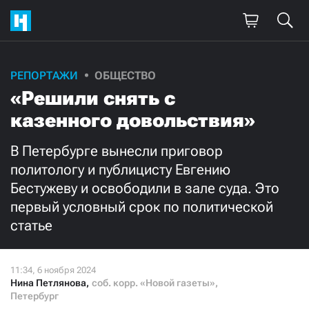
Поддержите
РЕПОРТАЖИ
ОБЩЕСТВО
«Решили снять с
нашу работу!
казенного довольствия»
Ежемесячно
Разово
В Петербурге вынесли приговор
3000
1000
политологу и публицисту Евгению
Бестужеву и освободили в зале суда. Это
500
300
первый условный срок по политической
статье
Нажимая кнопку «Стать соучастником»,
Нина Петлянова
,
соб. корр. «Новой газеты»,
я принимаю
условия
и подтверждаю свое гражданство РФ
Петербург