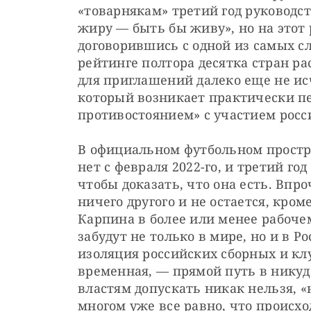
«товарнякам» третий год руководс
жиру — быть бы живу», но на этот 
договорившись с одной из самых сл
рейтинге полтора десятка стран р
для приглашений далеко еще не исч
который возникает практически п
противостоянием» с участием росси
В официальном футбольном простр
нет с февраля 2022-го, и третий го
чтобы доказать, что она есть. Впр
ничего другого и не остается, кро
Карпина в более или менее рабочем
забудут не только в мире, но и в 
изоляция российских сборных и клу
временная, — прямой путь в никуда
властям допускать никак нельзя, «н
многом уже все равно, что происхо