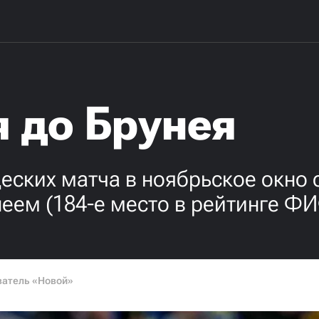
 до Брунея
ских матча в ноябрьское окно 
неем (184-е место в рейтинге ФИ
ватель «Новой»