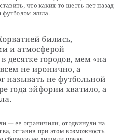
тавить, что каких-то шесть лет назад 
м футболом жила. 
Хорватией бились,
ми и атмосферой
в десятке городов, мем «на
всем не иронично, а
ог называть не футбольной
ре года эйфории хватило, а
ла.
ли — ее ограничили, отодвинули на 
ва, оставив при этом возможность 
ю сборную не лишили права 