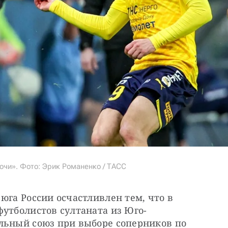
очи». Фото: Эрик Романенко / ТАСС
юга России осчастливлен тем, что в 
футболистов султаната из Юго-
льный союз при выборе соперников по 