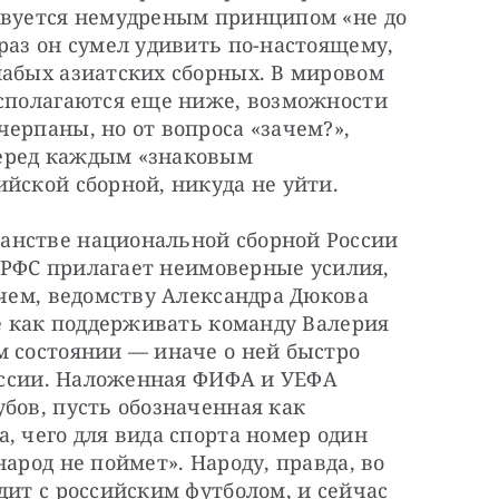
твуется немудреным принципом «не до 
раз он сумел удивить по-настоящему, 
абых азиатских сборных. В мировом 
асполагаются еще ниже, возможности 
ерпаны, но от вопроса «зачем?», 
еред каждым «знаковым 
йской сборной, никуда не уйти.
анстве национальной сборной России 
д РФС прилагает неимоверные усилия, 
очем, ведомству Александра Дюкова 
ме как поддерживать команду Валерия 
 состоянии — иначе о ней быстро 
России. Наложенная ФИФА и УЕФА 
бов, пусть обозначенная как 
, чего для вида спорта номер один 
арод не поймет». Народу, правда, во 
дит с российским футболом, и сейчас 