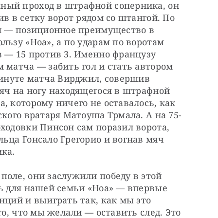
ный проход в штрафной соперника, он 
в в сетку ворот рядом со штангой. По 
ал — позиционное преимущество в 
льзу «Ноа», а по ударам по воротам 
 — 15 против 3. Именно французу 
 матча — забить гол и стать автором 
минуте матча Вирджил, совершив 
яч на ногу находящегося в штрафной 
, которому ничего не оставалось, как 
ского вратаря Матоуша Трмала. А на 75-
ходовки Пинсон сам поразил ворота, 
ьца Гонсало Грегорио и вогнав мяч 
ика.
оле, они заслужили победу в этой 
ь для нашей семьи «Ноа» — впервые 
нций и выиграть так, как мы это 
то, что мы желали — оставить след. Это 