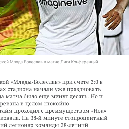
ской Млада Болеслав в матче Лиги Конференций
ой «Млады-Болеслав» при счете 2:0 в 
ах стадиона начали уже праздновать 
ца матча было еще минут десять. Но и 
Еревана в целом спокойно 
тайм проходил с преимуществом «Ноа» 
ковала. На 38-й минуте стопроцентный 
ий легионер команды 28-летний 