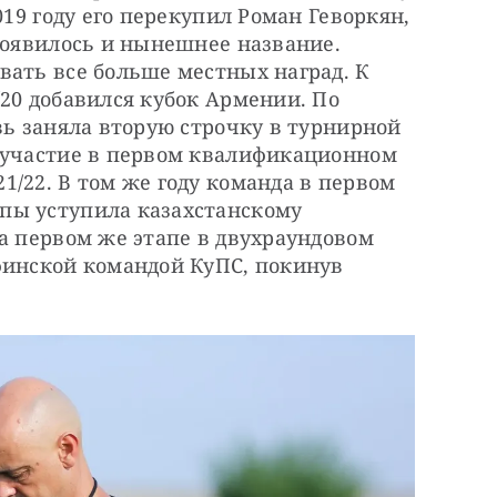
019 году его перекупил Роман Геворкян, 
появилось и нынешнее название. 
ать все больше местных наград. К 
20 добавился кубок Армении. По 
вь заняла вторую строчку в турнирной 
 участие в первом квалификационном 
/22. В том же году команда в первом 
ы уступила казахстанскому 
а первом же этапе в двухраундовом 
финской командой КуПС, покинув 