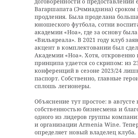
договоренности о предоставлении 
Вагаршапата (Эчмиадзина) сроком н
продления. Была проделана больша
юношеского футбола, сотни воспит
академии «Ноа», где за основу была
«Вильяреала». В 2021 году клуб зая
акцент в комплектовании был сдел
Академии «Ноа». Хотя, откровенно 
принципа удается со скрипом: из 2
конференций в сезоне 2023/24 лиш
паспорт. Собственно, главные гер
сплошь легионеры.
Объяснение тут простое: в августе 
собственностью бизнесмена и благо
одного из лидеров группы компаний
и организации Armenia Wine. Тепе
определяет новый владелец клуба.