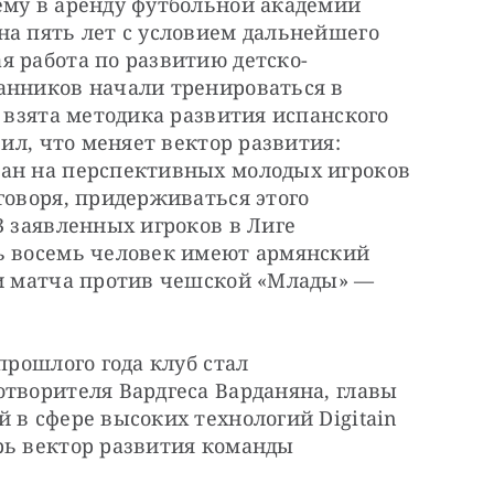
ему в аренду футбольной академии 
а пять лет с условием дальнейшего 
я работа по развитию детско-
анников начали тренироваться в 
 взята методика развития испанского 
вил, что меняет вектор развития: 
ан на перспективных молодых игроков 
говоря, придерживаться этого 
3 заявленных игроков в Лиге 
ь восемь человек имеют армянский 
ои матча против чешской «Млады» — 
прошлого года клуб стал 
творителя Вардгеса Варданяна, главы 
 в сфере высоких технологий Digitain 
рь вектор развития команды 