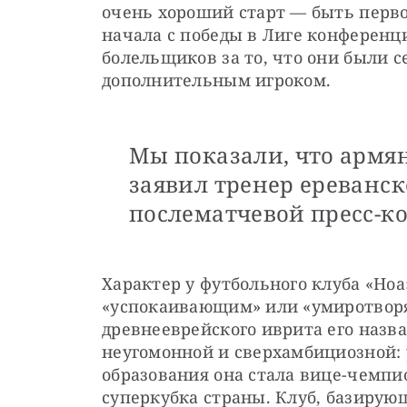
очень хороший старт — быть перво
начала с победы в Лиге конференци
болельщиков за то, что они были с
дополнительным игроком.
Мы показали, что армя
заявил тренер ереванс
послематчевой пресс-к
Характер у футбольного клуба «Ноа»
«успокаивающим» или «умиротворя
древнееврейского иврита его назван
неугомонной и сверхамбициозной: у
образования она стала вице-чемпи
суперкубка страны. Клуб, базирующи