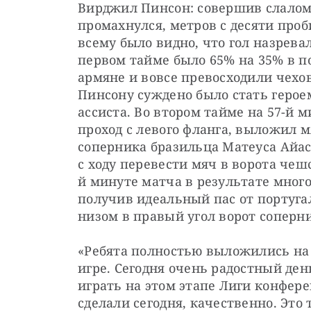
Вирджил Пинсон: совершив слалом
промахнулся, метров с десяти проби
всему было видно, что гол назрев
первом тайме было 65% на 35% в по
армяне и вовсе превосходили чехов
Пинсону суждено было стать героем
ассиста. Во втором тайме на 57-й 
проход с левого фланга, выложил м
соперника бразильца Матеуса Айаса
с ходу перевести мяч в ворота чеш
й минуте матча в результате много
получив идеальный пас от португал
низом в правый угол ворот соперн
«Ребята полностью выложились на п
игре. Сегодня очень радостный ден
играть на этом этапе Лиги конфере
сделали сегодня, качественно. Это 