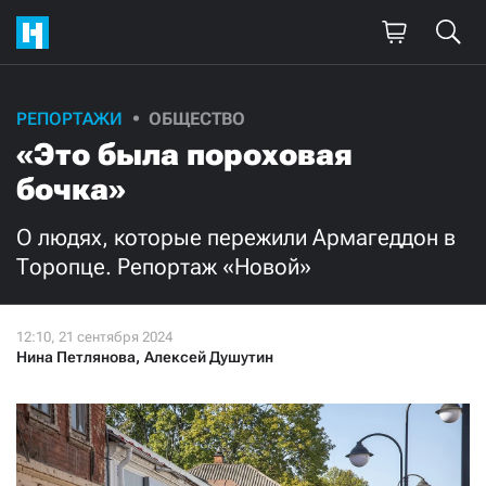
Поддержите
РЕПОРТАЖИ
ОБЩЕСТВО
«Это была пороховая
нашу работу!
бочка»
Ежемесячно
Разово
О людях, которые пережили Армагеддон в
3000
1000
Торопце. Репортаж «Новой»
500
300
Нина Петлянова
,
Алексей Душутин
Нажимая кнопку «Стать соучастником»,
я принимаю
условия
и подтверждаю свое гражданство РФ