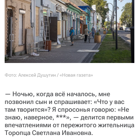
СТАТЬ СОУЧАСТНИКОМ
ПОДЕЛИТЬСЯ С ДРУЗЬЯМИ
Если у вас есть вопросы, пишите
donate@novayagazeta.ru
или
звоните:
+7 (929) 612-03-68
Фото: Алексей Душутин / «Новая газета»
— Ночью, когда всё началось, мне
позвонил сын и спрашивает: «Что у вас
там творится»? Я спросонья говорю: «Не
знаю, наверное, ***», — делится первыми
впечатлениями от пережитого жительница
Торопца Светлана Ивановна.