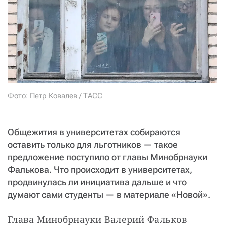
СТАТЬ СОУЧАСТНИКОМ
ПОДЕЛИТЬСЯ С ДРУЗЬЯМИ
Если у вас есть вопросы, пишите
donate@novayagazeta.ru
или
звоните:
+7 (929) 612-03-68
Фото: Петр Ковалев / ТАСС
Общежития в университетах собираются
оставить только для льготников — такое
предложение поступило от главы Минобрнауки
Фалькова. Что происходит в университетах,
продвинулась ли инициатива дальше и что
думают сами студенты — в материале «Новой».
Глава Минобрнауки Валерий Фальков 