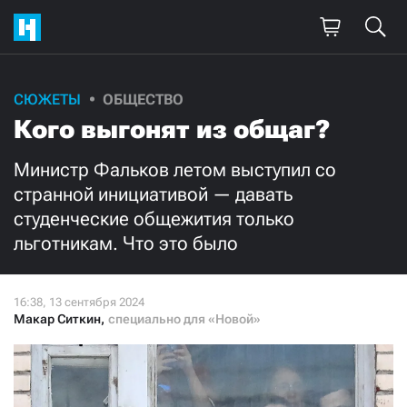
Поддержите
СЮЖЕТЫ
ОБЩЕСТВО
Кого выгонят из общаг?
нашу работу!
Ежемесячно
Разово
Министр Фальков летом выступил со
странной инициативой — давать
студенческие общежития только
3000
1000
льготникам. Что это было
500
300
Макар Ситкин
,
специально для «Новой»
Нажимая кнопку «Стать соучастником»,
я принимаю
условия
и подтверждаю свое гражданство РФ