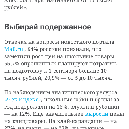
электрогитары начинаются от 15 тысяч 
рублей».
Выбирай подержанное
Отвечая на вопросы новостного портала 
Mail.ru
 , 94% россиян признали, что 
заметили рост цен на школьные товары. 
55,7% опрошенных планируют потратить 
на подготовку к 1 сентября больше 10 
тысяч рублей, 20,9% — от 5 до 10 тысяч.
По наблюдениям аналитического ресурса 
«Чек Индекс»
, школьные юбки и брюки за 
год подорожали на 16%, блузки и рубашки 
— на 12%. Еще значительнее 
выросли
 цены 
на канцтовары. На клей-карандаши — на 
27%, на гуашь — на 23%, на цветные 