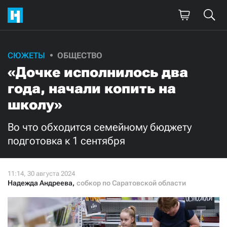
Поддержите
СЮЖЕТЫ
ОБЩЕСТВО
«Дочке исполнилось два
нашу работу!
года, начали копить на
Ежемесячно
Разово
школу»
3000
1000
Во что обходится семейному бюджету
подготовка к 1 сентября
500
300
Надежда Андреева
,
собкор по Саратовской области
Нажимая кнопку «Стать соучастником»,
я принимаю
условия
и подтверждаю свое гражданство РФ