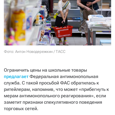
СТАТЬ СОУЧАСТНИКОМ
ПОДЕЛИТЬСЯ С ДРУЗЬЯМИ
Если у вас есть вопросы, пишите
donate@novayagazeta.ru
или
звоните:
+7 (929) 612-03-68
Фото: Антон Новодережкин / ТАСС
Ограничить цены на школьные товары
предлагает
Федеральная антимонопольная
служба. С такой просьбой ФАС обратилась к
ритейлерам, напомнив, что может «прибегнуть к
мерам антимонопольного реагирования», если
заметит признаки спекулятивного поведения
торговых сетей.