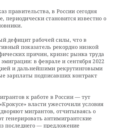
з правительства, в России сегодня 
е, периодически становится известно о 
новники.
й дефицит рабочей силы, что в 
тивный показатель рекордно низкой 
фических причин, кризис рынка труда 
миграции: в феврале и сентября 2022 
ацией и дальнейшими рекрутинговыми 
ые зарплаты подписавших контракт 
игрантов к работе в России — тут 
 «Крокусе» власти ужесточили условия 
дворяют мигрантов, отчитываясь о 
т генерировать антимигрантские 
з последнего — предложение 