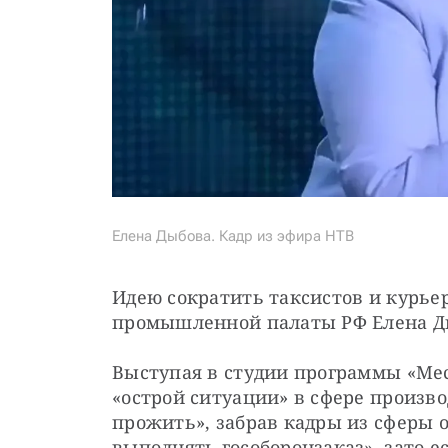
Елена Дыбова. Кадр из эфира НТВ
Идею сократить таксистов и курье
промышленной палаты РФ Елена Ды
Выступая в студии программы «Мест
«острой ситуации» в сфере произво
прожить», забрав кадры из сферы 
выполнять гособоронзаказ», зато ес