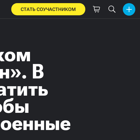
СТАТЬ СОУЧАСТНИКОМ
ком
н». В
атить
обы
военные