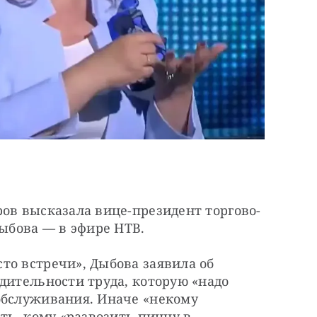
ров высказала вице-президент торгово-
бова — в эфире НТВ.
о встречи», Дыбова заявила об 
дительности труда, которую «надо 
обслуживания. Иначе «некому 
ть, кому «развозить пиццу в 