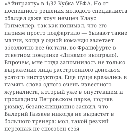
«Айнтрахту» в 1/32 Кубка УЕФА. Но от 
поспешного решения молодого специалиста 
обалдел даже коуч немцев Клаус 
Топмеллер, так как понимал, что его 
парням просто подфартило — бывают такие 
матчи, когда у одной команды залетает 
абсолютно все (кстати, во Франкфурте в 
ответном поединке «Динамо» выиграло). 
Впрочем, мне тогда запомнилось не только 
выражение лица расстроенного донельзя 
усатого инструктора. Еще пуще врезались в 
память слова одного очень известного 
журналиста, который уже в опустевшем и 
прохладном Петровском парке, подняв 
рюмку, безапелляционно заявил, что 
Валерий Газзаев никогда не вырастет в 
большого тренера: мол, такой резкий 
персонаж не способен себя 