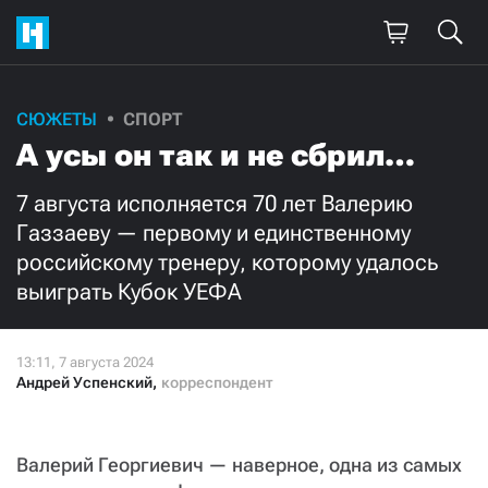
Поддержите
СЮЖЕТЫ
СПОРТ
А усы он так и не сбрил…
нашу работу!
Ежемесячно
Разово
7 августа исполняется 70 лет Валерию
Газзаеву — первому и единственному
российскому тренеру, которому удалось
3000
1000
выиграть Кубок УЕФА
500
300
Андрей Успенский
,
корреспондент
Нажимая кнопку «Стать соучастником»,
я принимаю
условия
и подтверждаю свое гражданство РФ
Валерий Георгиевич — наверное, одна из самых