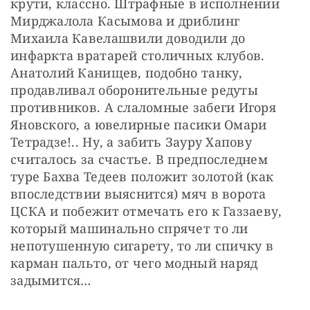
крути, классно. Штрафные в исполнении 
Мирджалола Касымова и дриблинг 
Михаила Кавелашвили доводили до 
инфаркта вратарей столичных клубов. 
Анатолий Канищев, подобно танку, 
продавливал оборонительные редуты 
противников. А слаломные забеги Игоря 
Яновского, а ювелирные пасики Омари 
Тетрадзе!.. Ну, а забить Зауру Хапову 
считалось за счастье. В предпоследнем 
туре Бахва Тедеев положит золотой (как 
впоследствии выяснится) мяч в ворота 
ЦСКА и побежит отмечать его к Газзаеву, 
который машинально спрячет то ли 
непотушенную сигарету, то ли спичку в 
карман пальто, от чего модный наряд 
задымится…