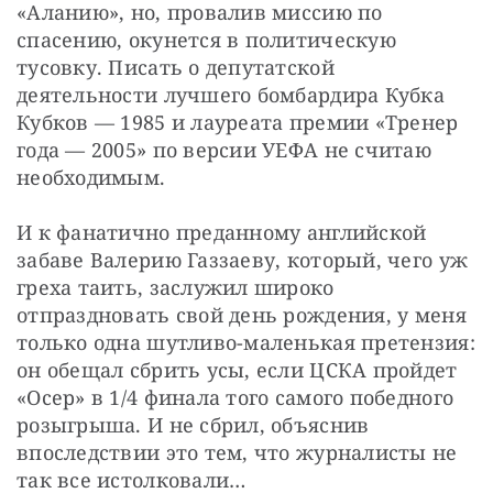
«Аланию», но, провалив миссию по 
спасению, окунется в политическую 
тусовку. Писать о депутатской 
деятельности лучшего бомбардира Кубка 
Кубков — 1985 и лауреата премии «Тренер 
года — 2005» по версии УЕФА не считаю 
необходимым.
И к фанатично преданному английской 
забаве Валерию Газзаеву, который, чего уж 
греха таить, заслужил широко 
отпраздновать свой день рождения, у меня 
только одна шутливо-маленькая претензия: 
он обещал сбрить усы, если ЦСКА пройдет 
«Осер» в 1/4 финала того самого победного 
розыгрыша. И не сбрил, объяснив 
впоследствии это тем, что журналисты не 
так все истолковали…