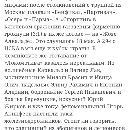
мифами: после столкновений с труппой из 
Москвы плакали «Бенфика», «Партизан», 
«Осер» и «Парма». А «Спортинг» в 
ключевом сражении газзаевцы фирменно 
грохнули (3:1) в их же логове — на «Жозе 
Алваладе». Это случилось 18 мая. А 29-го 
ЦСКА взял еще и кубок страны. В 
чемпионате же отставание от 
«Локомотива» казалось нереальным. Но 
волшебные Карвальо и Вагнер Лав, 
молниеносные Милош Красич и Ивица 
Олич, надежные Элвир Рахимич и Евгений 
Алдонин, бодренькие Сергей Игнашевич и 
братья Березуцкие, искусный Юрий 
Жирков и уже тогда феноменальный Игорь 
Акинфеев настигли-таки 
железнодорожников. Стоит ли говорить, 
что слепивший из аборигенов и легионеров 