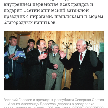
внутреннем первенстве всех грандов и 
подарит Осетии эпический затяжной 
праздник с пирогами, шашлыками и морем 
благородных напитков.
Валерий Газзаев и президент республики Северная Осетия
— Алания Александр Дзасохов (справа) в раздевалке