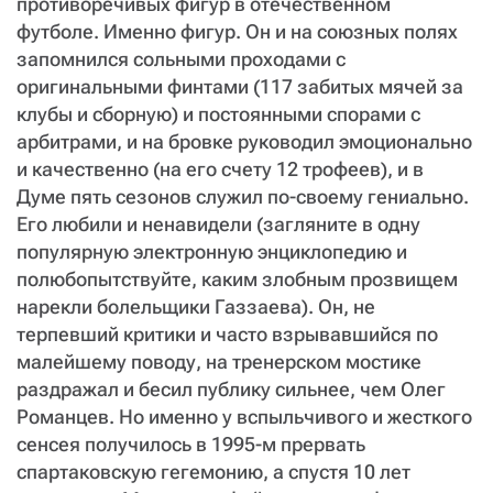
СТАТЬ СОУЧАСТНИКОМ
противоречивых фигур в отечественном
футболе. Именно фигур. Он и на союзных полях
ПОДЕЛИТЬСЯ С ДРУЗЬЯМИ
запомнился сольными проходами с
Если у вас есть вопросы, пишите
donate@novayagazeta.ru
или
оригинальными финтами (117 забитых мячей за
звоните:
+7 (929) 612-03-68
клубы и сборную) и постоянными спорами с
арбитрами, и на бровке руководил эмоционально
и качественно (на его счету 12 трофеев), и в
Думе пять сезонов служил по-своему гениально.
Его любили и ненавидели (загляните в одну
популярную электронную энциклопедию и
полюбопытствуйте, каким злобным прозвищем
нарекли болельщики Газзаева). Он, не
терпевший критики и часто взрывавшийся по
малейшему поводу, на тренерском мостике
раздражал и бесил публику сильнее, чем Олег
Романцев. Но именно у вспыльчивого и жесткого
сенсея получилось в 1995-м прервать
спартаковскую гегемонию, а спустя 10 лет