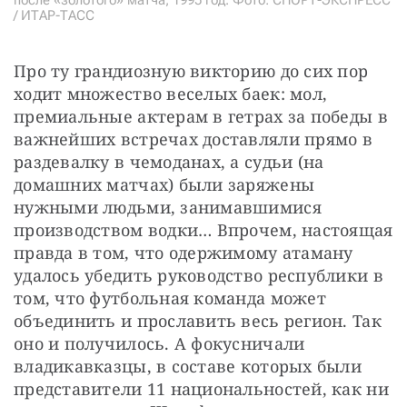
после «золотого» матча, 1995 год. Фото: СПОРТ-ЭКСПРЕСС
/ ИТАР-ТАСС
Про ту грандиозную викторию до сих пор 
ходит множество веселых баек: мол, 
премиальные актерам в гетрах за победы в 
важнейших встречах доставляли прямо в 
раздевалку в чемоданах, а судьи (на 
домашних матчах) были заряжены 
нужными людьми, занимавшимися 
производством водки… Впрочем, настоящая 
правда в том, что одержимому атаману 
удалось убедить руководство республики в 
том, что футбольная команда может 
объединить и прославить весь регион. Так 
оно и получилось. А фокусничали 
владикавказцы, в составе которых были 
представители 11 национальностей, как ни 