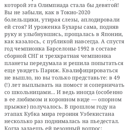
которой эта Олимпиада стала бы девятой! 
Вы не забыли, как в Токио-2020 
болельщики, утирая слезы, аплодировали 
ей стоя? И уроженка Бухары сама, подняв 
руку и улыбнувшись, прощалась в Японии, 
как казалось, с публикой навсегда. А спустя 
год чемпионка Барселоны-1992 в составе 
сборной СНГ и трехкратная чемпионка 
планеты передумала и решила попытаться 
еще увидеть Париж. Квалифицироваться 
не вышло, но вы только представьте: в 49 
(!) лет выплывать на помост и соперничать 
со школьницами… И ведь иногда (особенно 
в ее любимом и коронном виде — опорном 
прыжке) получалось. В прошлом году на 
этапах Кубка мира героиня Узбекистана 
несколько раз поднималась на пьедестал. 
Когда задаешь ей резонный вопрос: 