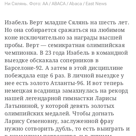
Ни Сялянь. Фото: AA / ABACA / Abaca / East News
Изабель Верт младше Сялянь на шесть лет. 
Но она собирается сражаться на любимом 
коне исключительно за награды высшей 
пробы. Верт — семикратная олимпийская 
чемпионка. В 23 года Изабель в командной 
выездке обскакала соперников в 
Барселоне-92. А затем в этой дисциплине 
побеждала еще 6 раз. В личной выездке у 
нее есть золото Атланты-96. И вот теперь 
немецкая всадница замахнулась на рекорд 
нашей легендарной гимнастки Ларисы 
Латыниной, у которой девять золотых 
олимпийских медалей. Чтобы догнать 
Ларису Семеновну, заслуженной фрау 
нужно сотворить дубль, то есть выиграть и 
в командном первенстве, и в личном. 