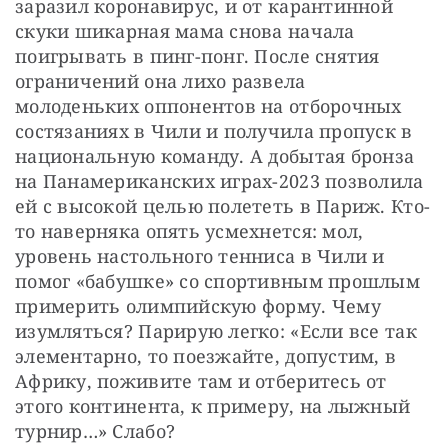
заразил коронавирус, и от карантинной 
скуки шикарная мама снова начала 
поигрывать в пинг-понг. После снятия 
ограничений она лихо развела 
молоденьких оппонентов на отборочных 
состязаниях в Чили и получила пропуск в 
национальную команду. А добытая бронза 
на Панамериканских играх-2023 позволила 
ей с высокой целью полететь в Париж. Кто-
то наверняка опять усмехнется: мол, 
уровень настольного тенниса в Чили и 
помог «бабушке» со спортивным прошлым 
примерить олимпийскую форму. Чему 
изумляться? Парирую легко: «Если все так 
элементарно, то поезжайте, допустим, в 
Африку, поживите там и отберитесь от 
этого континента, к примеру, на лыжный 
турнир…» Слабо?