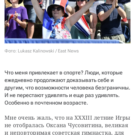
СТАТЬ СОУЧАСТНИКОМ
ПОДЕЛИТЬСЯ С ДРУЗЬЯМИ
Если у вас есть вопросы, пишите
donate@novayagazeta.ru
или
звоните:
+7 (929) 612-03-68
Фото: Lukasz Kalinowski / East News
Что меня привлекает в спорте? Люди, которые
ежедневно продолжают доказывать себе и
другим, что возможности человека безграничны.
И не перестают удивлять и еще раз удивлять.
Особенно в почтенном возрасте.
Мне очень жаль, что на XXXIII летние Игры 
не отобралась Оксана Чусовитина, великая 
и неповторимая советская гимнастка, для 