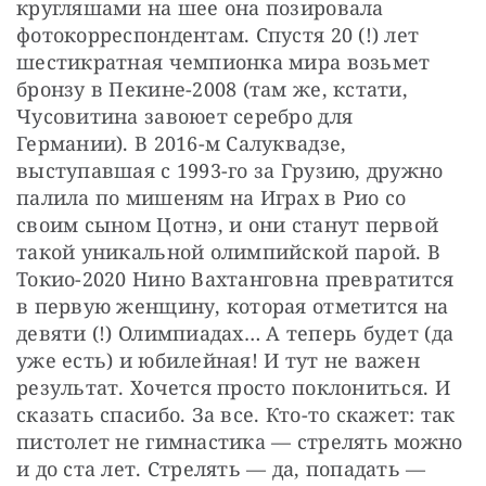
кругляшами на шее она позировала 
фотокорреспондентам. Спустя 20 (!) лет 
шестикратная чемпионка мира возьмет 
бронзу в Пекине-2008 (там же, кстати, 
Чусовитина завоюет серебро для 
Германии). В 2016-м Салуквадзе, 
выступавшая с 1993-го за Грузию, дружно 
палила по мишеням на Играх в Рио со 
своим сыном Цотнэ, и они станут первой 
такой уникальной олимпийской парой. В 
Токио-2020 Нино Вахтанговна превратится 
в первую женщину, которая отметится на 
девяти (!) Олимпиадах… А теперь будет (да 
уже есть) и юбилейная! И тут не важен 
результат. Хочется просто поклониться. И 
сказать спасибо. За все. Кто-то скажет: так 
пистолет не гимнастика — стрелять можно 
и до ста лет. Стрелять — да, попадать — 