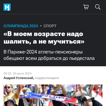
Поддержите
ОЛИМПИАДА 2024
СПОРТ
«В моем возрасте надо
нашу работу!
шалить, а не мучиться»
Ежемесячно
Разово
В Париже-2024 атлеты-пенсионеры
3000
1000
обещают всем добраться до пьедестала
500
300
Андрей Успенский
,
корреспондент
Нажимая кнопку «Стать соучастником»,
я принимаю
условия
и подтверждаю свое гражданство РФ