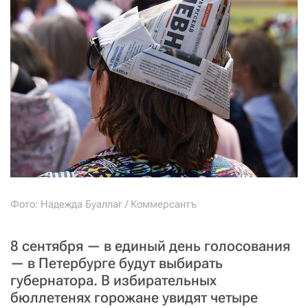
СТАТЬ СОУЧАСТНИКОМ
ПОДЕЛИТЬСЯ С ДРУЗЬЯМИ
Если у вас есть вопросы, пишите
donate@novayagazeta.ru
или
звоните:
+7 (929) 612-03-68
Фото: Надежда Буаллаг / Коммерсантъ
8 сентября — в единый день голосования
— в Петербурге будут выбирать
губернатора. В избирательных
бюллетенях горожане увидят четыре