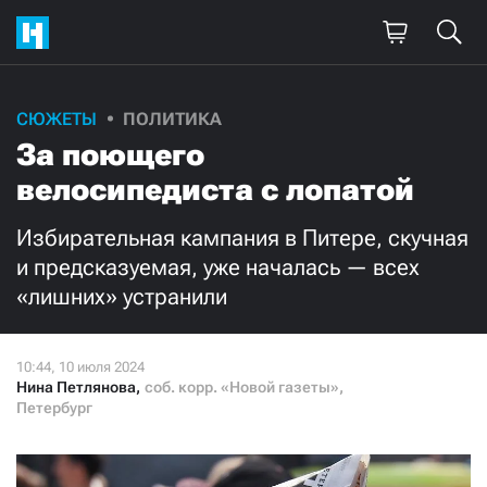
Поддержите
СЮЖЕТЫ
ПОЛИТИКА
За поющего
нашу работу!
велосипедиста с лопатой
Ежемесячно
Разово
Избирательная кампания в Питере, скучная
3000
1000
и предсказуемая, уже началась — всех
«лишних» устранили
500
300
Нина Петлянова
,
соб. корр. «Новой газеты»,
Петербург
Нажимая кнопку «Стать соучастником»,
я принимаю
условия
и подтверждаю свое гражданство РФ