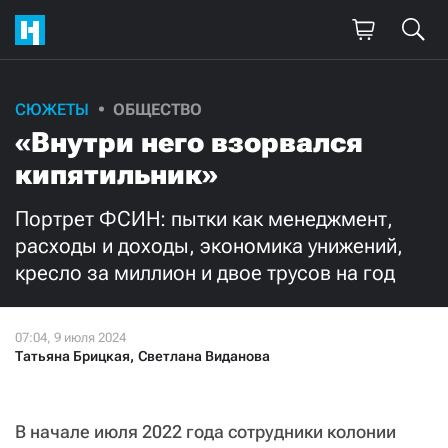
Поддержите
СЮЖЕТЫ
ОБЩЕСТВО
«Внутри него взорвался
нашу работу!
кипятильник»
Ежемесячно
Разово
Портрет ФСИН: пытки как менеджмент,
3000
1000
расходы и доходы, экономика унижений,
кресло за миллион и двое трусов на год
500
300
Татьяна Брицкая
,
Светлана Виданова
Нажимая кнопку «Стать соучастником»,
я принимаю
условия
и подтверждаю свое гражданство РФ
В начале июля 2022 года сотрудники колонии