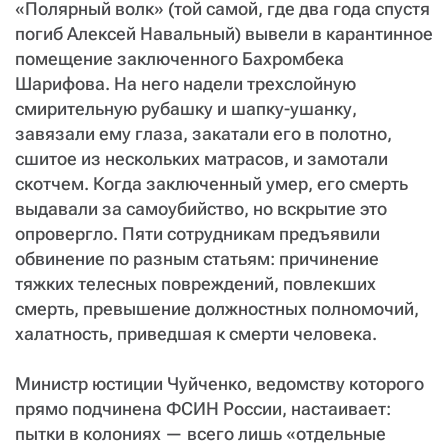
СТАТЬ СОУЧАСТНИКОМ
«Полярный волк» (той самой, где два года спустя
ПОДЕЛИТЬСЯ С ДРУЗЬЯМИ
погиб Алексей Навальный) вывели в карантинное
помещение заключенного Бахромбека
Если у вас есть вопросы, пишите
donate@novayagazeta.ru
или
Шарифова. На него надели трехслойную
звоните:
+7 (929) 612-03-68
смирительную рубашку и шапку-ушанку,
завязали ему глаза, закатали его в полотно,
сшитое из нескольких матрасов, и замотали
скотчем. Когда заключенный умер, его смерть
выдавали за самоубийство, но вскрытие это
опровергло. Пяти сотрудникам предъявили
обвинение по разным статьям: причинение
тяжких телесных повреждений, повлекших
смерть, превышение должностных полномочий,
халатность, приведшая к смерти человека.
Министр юстиции Чуйченко, ведомству которого
прямо подчинена ФСИН России, настаивает:
пытки в колониях — всего лишь «отдельные