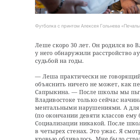
Футболка с принтом Алексея Гольнева «Печальн
Леше скоро 30 лет. Он родился во В
у него обнаружили расстройство ау
судьбой на годы.
— Леша практически не говорящий 
объяснить ничего не может, как пе
Сапрыкина. — После школы мы пыта
Владивостоке только сейчас начина
ментальными нарушениями. А для л
(по окончании девяти классов ему б
Социализации никакой. После школ
в четырех стенах. Это ужас. Я смотр
кровью обливалось. Мне было страш