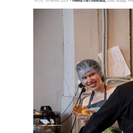
Нина Петлянова
,
соб. корр. «