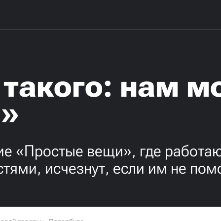
 такого: нам м
я»
е «Простые вещи», где работаю
ями, исчезнут, если им не пом