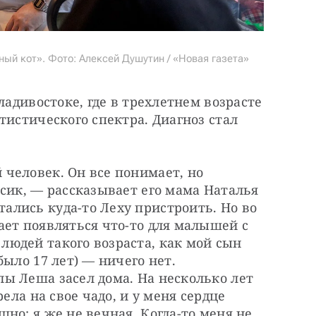
ый кот». Фото: Алексей Душутин / «Новая газета»
ладивостоке, где в трехлетнем возрасте 
тистического спектра. Диагноз стал 
человек. Он все понимает, но 
сик, — рассказывает его мама Наталья 
лись куда-то Леху пристроить. Но во 
ет появляться что-то для малышей с 
юдей такого возраста, как мой сын 
ыло 17 лет) — ничего нет. 
ы Леша засел дома. На несколько лет 
ела на свое чадо, и у меня сердце 
но: я же не вечная. Когда-то меня не 