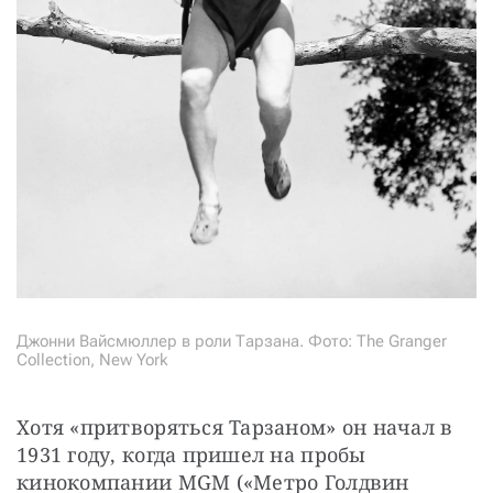
Джонни Вайсмюллер в роли Тарзана. Фото: The Granger
Collection, New York
Хотя «притворяться Тарзаном» он начал в 
1931 году, когда пришел на пробы 
кинокомпании MGM («Метро Голдвин 