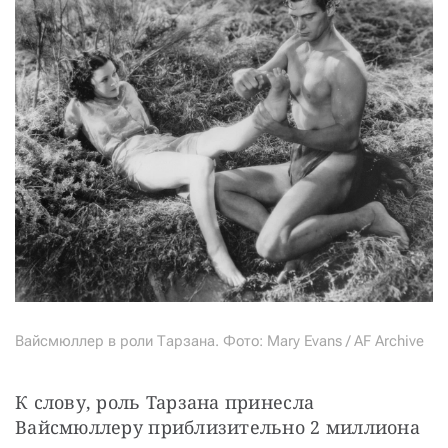
Вайсмюллер в роли Тарзана. Фото: Mary Evans / AF Archive
К слову, роль Тарзана принесла 
Вайсмюллеру приблизительно 2 миллиона 