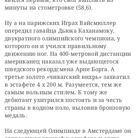
минуты на стометровке (58,6).
Ну а на парижских Играх Вайсмюллер 
опередил гавайца Дьюка Каханамоку, 
двукратного олимпийского чемпиона, у 
которого он и учился правильному 
движению ног. На 400-метровой дистанции 
американец наказал уже выдающегося 
шведского рекордсмена Арне Борга. А 
третье золото «чикагский вихрь» захватил 
в эстафете 4 x 200 м. Разумеется, тем же 
самым вольным стилем. К тому же 
дебютант ухитрился постоять и за честь 
страны в водном поло, выловив бронзовую 
медаль.
На следующей Олимпиаде в Амстердаме он 