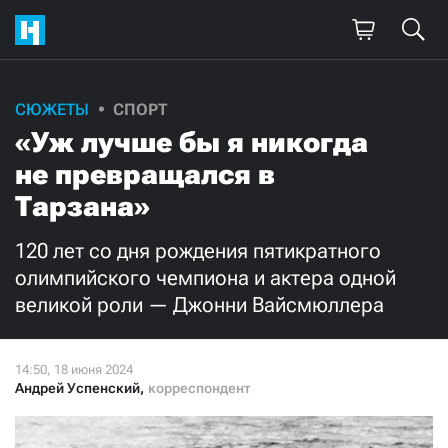
Поддержите
СЮЖЕТЫ
СПОРТ
«Уж лучше бы я никогда
нашу работу!
не превращался в
Ежемесячно
Разово
Тарзана»
3000
1000
120 лет со дня рождения пятикратного
олимпийского чемпиона и актера одной
500
300
великой роли — Джонни Вайсмюллера
Андрей Успенский
,
корреспондент
Нажимая кнопку «Стать соучастником»,
я принимаю
условия
и подтверждаю свое гражданство РФ