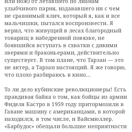
или нож) от летавшего по лианам 
улыбчивого парня, издававшего ни с чем 
не сравнимый клич, который я, как и все 
мальчишки, пытался воспроизвести. Я 
верил, что живущий в лесах благородный 
товарищ в набедренной повязке, не 
боявшийся вступать в схватки с дикими 
зверями и браконьерами, действительно 
существует. В том плане, что Тарзан — это 
не актер, а Тарзан настоящий. Я же говорю, 
что плохо разбираюсь в кино…
То ли дело кубинские революционеры! Есть 
правдивая байка о том, как бойцы из армии 
Фиделя Кастро в 1959 году притормозили в 
Гаване машину с американцами, в которой 
находился, в том числе, и Вайсмюллер. 
«Барбудос» обещали большие неприятности 