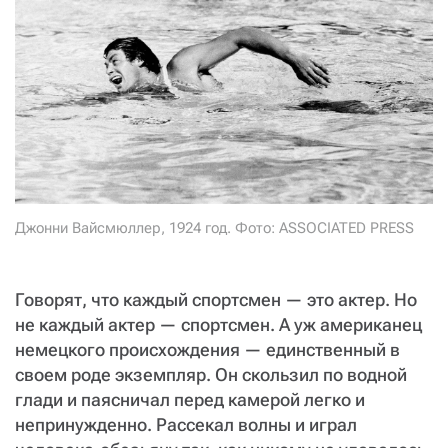
СТАТЬ СОУЧАСТНИКОМ
ПОДЕЛИТЬСЯ С ДРУЗЬЯМИ
Если у вас есть вопросы, пишите
donate@novayagazeta.ru
или
звоните:
+7 (929) 612-03-68
Джонни Вайсмюллер, 1924 год. Фото: ASSOCIATED PRESS
Говорят, что каждый спортсмен — это актер. Но
не каждый актер — спортсмен. А уж американец
немецкого происхождения — единственный в
своем роде экземпляр. Он скользил по водной
глади и паясничал перед камерой легко и
непринужденно. Рассекал волны и играл