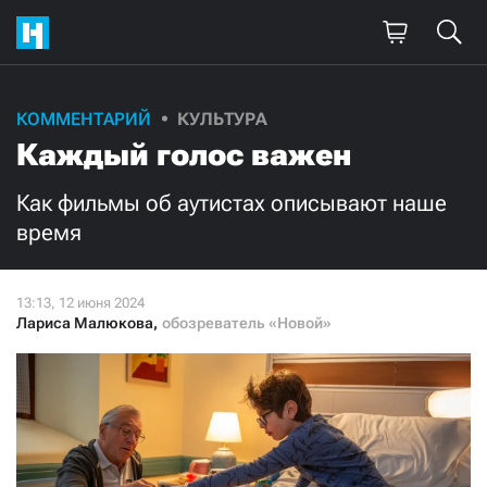
Поддержите
КОММЕНТАРИЙ
КУЛЬТУРА
Каждый голос важен
нашу работу!
Ежемесячно
Разово
Как фильмы об аутистах описывают наше
время
3000
1000
500
300
Лариса Малюкова
,
обозреватель «Новой»
Нажимая кнопку «Стать соучастником»,
я принимаю
условия
и подтверждаю свое гражданство РФ