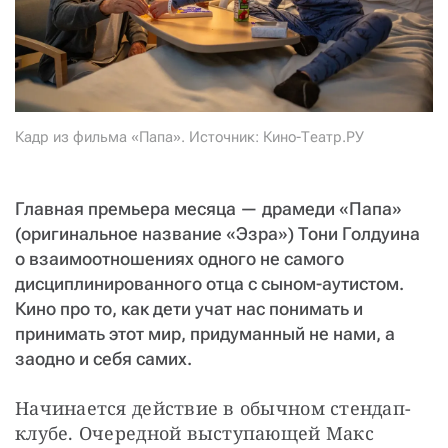
СТАТЬ СОУЧАСТНИКОМ
ПОДЕЛИТЬСЯ С ДРУЗЬЯМИ
Если у вас есть вопросы, пишите
donate@novayagazeta.ru
или
звоните:
+7 (929) 612-03-68
Кадр из фильма «Папа». Источник: Кино-Театр.РУ
Главная премьера месяца — драмеди «Папа»
(оригинальное название «Эзра») Тони Голдуина
о взаимоотношениях одного не самого
дисциплинированного отца с сыном-аутистом.
Кино про то, как дети учат нас понимать и
принимать этот мир, придуманный не нами, а
заодно и себя самих.
Начинается действие в обычном стендап-
клубе. Очередной выступающей Макс 