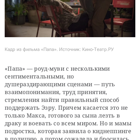
Кадр из фильма «Папа». Источник: Кино-Театр.РУ
«Папа» — роуд-муви с несколькими 
сентиментальными, но 
душераздирающими сценами — путь 
взаимопонимания, труд принятия, 
стремления найти правильный способ 
поддержать Эзру. Причем касается это не 
только Макса, готового за сына лезть в 
драку и воевать со всем миром. Но и мамы 
подростка, которая заявила о киднеппинге 
в полицию, а потом сожалела и бросилась 