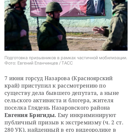
СТАТЬ СОУЧАСТНИКОМ
ПОДЕЛИТЬСЯ С ДРУЗЬЯМИ
Если у вас есть вопросы, пишите
donate@novayagazeta.ru
или
звоните:
+7 (929) 612-03-68
Подготовка призывников в рамках частичной мобилизации.
Фото: Евгений Епанчинцев / ТАСС
7 июня горсуд Назарова (Красноярский 
край) приступил к рассмотрению по 
существу дела бывшего депутата, а ныне 
сельского активиста и блогера, жителя 
поселка Глядень Назаровского района 
Евгения Бригиды.
 Ему инкриминируют 
публичный призыв к экстремизму (ч. 2 ст. 
280 УК), найденный в его видеоролике в 