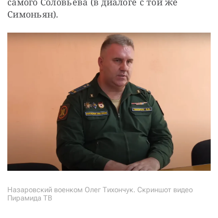
самого Соловьева (в диалоге с той же 
Симоньян).
Назаровский военком Олег Тихончук. Скриншот видео
Пирамида ТВ