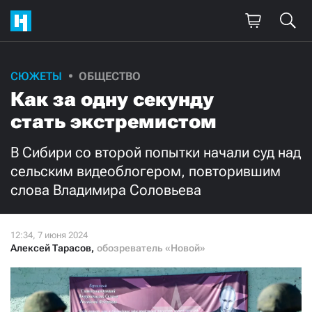
Поддержите
СЮЖЕТЫ
ОБЩЕСТВО
Как за одну секунду
нашу работу!
стать экстремистом
Ежемесячно
Разово
В Сибири со второй попытки начали суд над
3000
1000
сельским видеоблогером, повторившим
слова Владимира Соловьева
500
300
Алексей Тарасов
,
обозреватель «Новой»
Нажимая кнопку «Стать соучастником»,
я принимаю
условия
и подтверждаю свое гражданство РФ