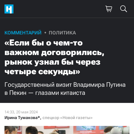
Поддержите
КОММЕНТАРИЙ
ПОЛИТИКА
«Если бы о чем-то
нашу работу!
важном договорились,
Ежемесячно
Разово
рынок узнал бы через
четыре секунды»
3000
1000
Государственный визит Владимира Путина
500
300
в Пекин — глазами китаиста
Ирина Тумакова*
,
спецкор «Новой газеты»
Нажимая кнопку «Стать соучастником»,
я принимаю
условия
и подтверждаю свое гражданство РФ