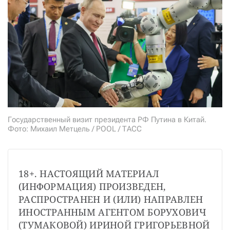
СТАТЬ СОУЧАСТНИКОМ
ПОДЕЛИТЬСЯ С ДРУЗЬЯМИ
Если у вас есть вопросы, пишите
donate@novayagazeta.ru
или
звоните:
+7 (929) 612-03-68
Государственный визит президента РФ Путина в Китай.
Фото: Михаил Метцель / POOL / ТАСС
18+. НАСТОЯЩИЙ МАТЕРИАЛ 
(ИНФОРМАЦИЯ) ПРОИЗВЕДЕН, 
РАСПРОСТРАНЕН И (ИЛИ) НАПРАВЛЕН 
ИНОСТРАННЫМ АГЕНТОМ БОРУХОВИЧ 
(ТУМАКОВОЙ) ИРИНОЙ ГРИГОРЬЕВНОЙ 