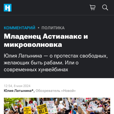
Поддержите
КОММЕНТАРИЙ
ПОЛИТИКА
Младенец Астианакс и
нашу работу!
микроволновка
Ежемесячно
Разово
Юлия Латынина — о протестах свободных,
3000
1000
желающих быть рабами. Или о
современных хунвейбинах
500
300
Юлия Латынина*
,
Обозреватель «Новой»
Нажимая кнопку «Стать соучастником»,
я принимаю
условия
и подтверждаю свое гражданство РФ