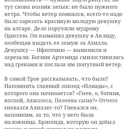
тут снова возник затык: не было нужного 
ветра. Чтобы ветер появился, всего-то надо 
было зарезать красивую молодую девушку 
на алтаре. Дело поручили мудрому 
Одиссею. Он выманил девушку в Авлиду, 
пообещав выдать ее замуж за Ахилла. 
Девушку — Ифигению — выманили и 
зарезали. Богиня Артемида смилостивилась 
над греками и послала им попутный ветер.
В самой Трое рассказывать, что было? 
Напомнить главный эпизод «Илиады», с 
которого она начинается? «Гнев, о, богиня, 
воспой, Ахиллеса, Пелеева сына?» Отчего 
гневался Ахиллес-то? Гневался он, 
напомним, за то, что у него была 
наложница, Брисеида, которую он добыл 
мечом и силой держал на постели 