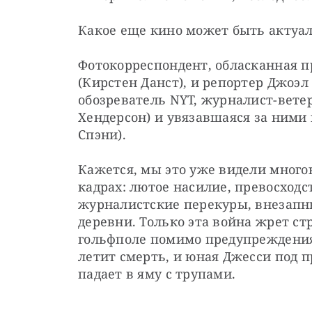
Какое еще кино может быть актуа
Фотокорреспондент, обласканная пр
(Кирстен Данст), и репортер Джоэл 
обозреватель NYT, журналист-вете
Хендерсон) и увязавшаяся за ними
Спэни).
Кажется, мы это уже видели многок
кадрах: лютое насилие, превосходс
журналистские перекуры, внезапны
деревни. Только эта война жрет ст
гольфполе помимо предупреждения 
летит смерть, и юная Джесси под п
падает в яму с трупами.