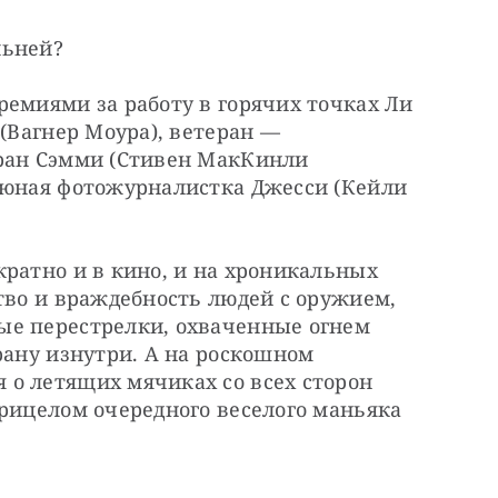
льней?
емиями за работу в горячих точках Ли 
(Вагнер Моура), ветеран — 
ран Сэмми (Стивен МакКинли 
 юная фотожурналистка Джесси (Кейли 
ратно и в кино, и на хроникальных 
тво и враждебность людей с оружием, 
е перестрелки, охваченные огнем 
рану изнутри. А на роскошном 
о летящих мячиках со всех сторон 
рицелом очередного веселого маньяка 