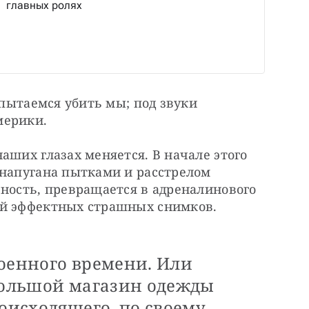
главных ролях
 пытаемся убить мы; под звуки 
мерики.
аших глазах меняется. В начале этого 
 напугана пытками и расстрелом 
ность, превращается в адреналинового 
ой эффектных страшных снимков.
военного времени. Или
 большой магазин одежды
роисходящего, по своему