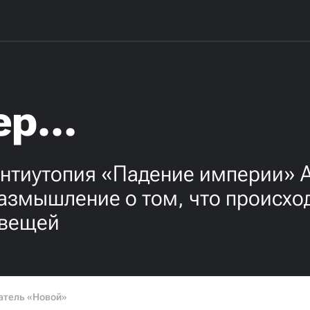
ер…
антиутопия «Падение империи» 
азмышление о том, что происход
 вещей
атель «Новой»