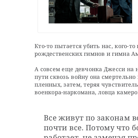
Кто-то пытается убить нас, кого-то
рождественских гимнов и гимна А
А совсем еще девчонка Джесси на н
пути сквозь войну она смертельно
пленных, затем, теряя чувствитель
военкора-наркомана, ловца камер
Все живут по законам 
почти все. Потому что
работает, не замечая п