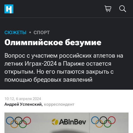
Поддержите
СЮЖЕТЫ
СПОРТ
Олимпийское безумие
нашу работу!
Ежемесячно
Разово
Вопрос с участием российских атлетов на
летних Играх-2024 в Париже остается
открытым. Но его пытаются закрыть с
3000
1000
помощью бредовых заявлений
500
300
Андрей Успенский
,
корреспондент
Нажимая кнопку «Стать соучастником»,
я принимаю
условия
и подтверждаю свое гражданство РФ