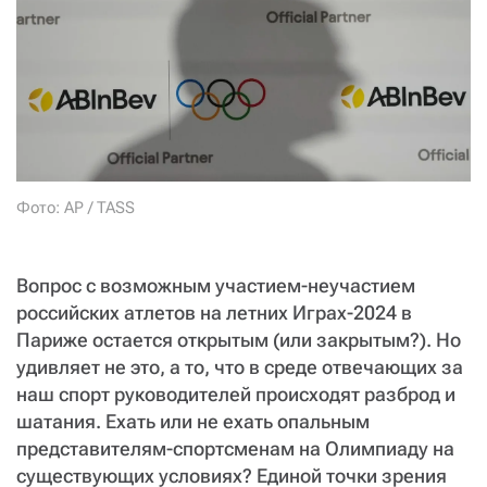
СТАТЬ СОУЧАСТНИКОМ
ПОДЕЛИТЬСЯ С ДРУЗЬЯМИ
Если у вас есть вопросы, пишите
donate@novayagazeta.ru
или
звоните:
+7 (929) 612-03-68
Фото: AP / TASS
Вопрос с возможным участием-неучастием
российских атлетов на летних Играх-2024 в
Париже остается открытым (или закрытым?). Но
удивляет не это, а то, что в среде отвечающих за
наш спорт руководителей происходят разброд и
шатания. Ехать или не ехать опальным
представителям-спортсменам на Олимпиаду на
существующих условиях? Единой точки зрения