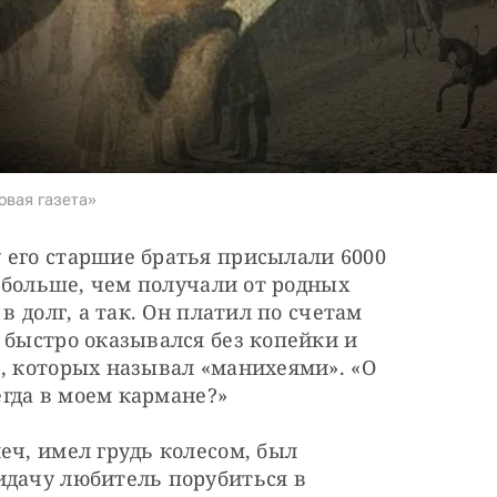
овая газета»
 его старшие братья присылали 6000 
з больше, чем получали от родных 
в долг, а так. Он платил по счетам 
 быстро оказывался без копейки и 
, которых называл «манихеями». «О 
сегда в моем кармане?»
еч, имел грудь колесом, был 
идачу любитель порубиться в 