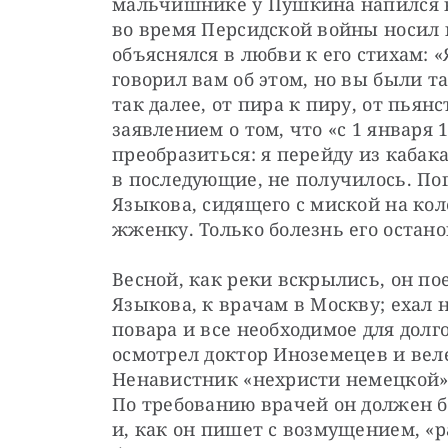
мальчишнике у Пушкина напился в
во время Персидской войны носил к
объяснялся в любви к его стихам: 
говорил вам об этом, но вы были та
так далее, от пира к пиру, от пьянс
заявлением о том, что «с 1 января 
преобразиться: я перейду из кабака 
в последующие, не получилось. По
Языкова, сидящего с миской на кол
жженку. Только болезнь его остано
Весной, как реки вскрылись, он пое
Языкова, к врачам в Москву; ехал н
повара и все необходимое для долго
осмотрел доктор Иноземецев и веле
Ненавистник «нехристи немецкой», 
По требованию врачей он должен б
и, как он пишет с возмущением, «р