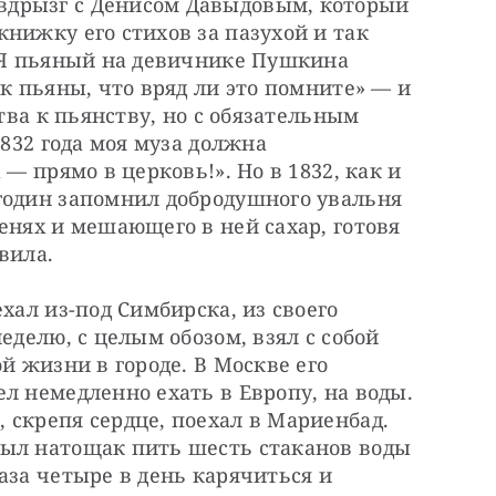
дрызг с Денисом Давыдовым, который 
нижку его стихов за пазухой и так 
«Я пьяный на девичнике Пушкина 
к пьяны, что вряд ли это помните» — и 
тва к пьянству, но с обязательным 
1832 года моя муза должна 
— прямо в церковь!». Но в 1832, как и 
годин запомнил добродушного увальня 
енях и мешающего в ней сахар, готовя 
вила.
хал из-под Симбирска, из своего 
еделю, с целым обозом, взял с собой 
й жизни в городе. В Москве его 
л немедленно ехать в Европу, на воды. 
скрепя сердце, поехал в Мариенбад. 
ыл натощак пить шесть стаканов воды 
аза четыре в день карячиться и 