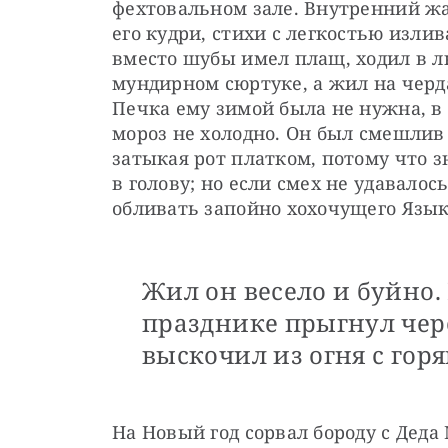
фехтовальном зале. Внутренний жар
его кудри, стихи с легкостью излив
вместо шубы имел плащ, ходил в л
мундирном сюртуке, а жил на черда
Печка ему зимой была не нужна, в 
мороз не холодно. Он был смешлив и
затыкая рот платком, потому что зн
в голову; но если смех не удавало
обливать запойно хохочущего Язык
Жил он весело и буйно.
празднике прыгнул чере
выскочил из огня с гор
На Новый год сорвал бороду с Деда 