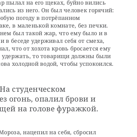
 пылал на его щеках, буйно вились 
ались из него. Он был человек горячий: 
юбую погоду в потрёпанном 
ке, в маленькой комнате, без печки. 
нем был такой жар, что ему было и в 
 в беседе удерживал себя от смеха, 
ал, что от хохота кровь бросается ему 
сь удержать, то товарищи должны были 
ова холодной водой, чтобы успокоился.
 На студенческом
з огонь, опалил брови и
ящей на голове фуражкой.
Мороза, нацепил на себя, сбросил 