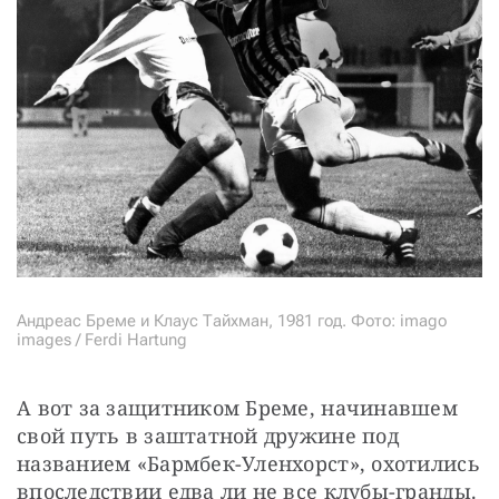
Андреас Бреме и Клаус Тайхман, 1981 год. Фото: imago
images / Ferdi Hartung
А вот за защитником Бреме, начинавшем 
свой путь в заштатной дружине под 
названием «Бармбек-Уленхорст», охотились 
впоследствии едва ли не все клубы-гранды. 