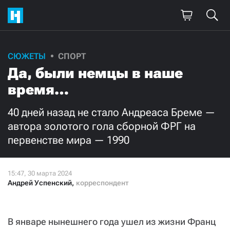
Поддержите
СЮЖЕТЫ
СПОРТ
Да, были немцы в наше
нашу работу!
время…
Ежемесячно
Разово
40 дней назад не стало Андреаса Бреме —
3000
1000
автора золотого гола сборной ФРГ на
первенстве мира — 1990
500
300
Андрей Успенский
,
корреспондент
Нажимая кнопку «Стать соучастником»,
я принимаю
условия
и подтверждаю свое гражданство РФ
В январе нынешнего года ушел из жизни Франц