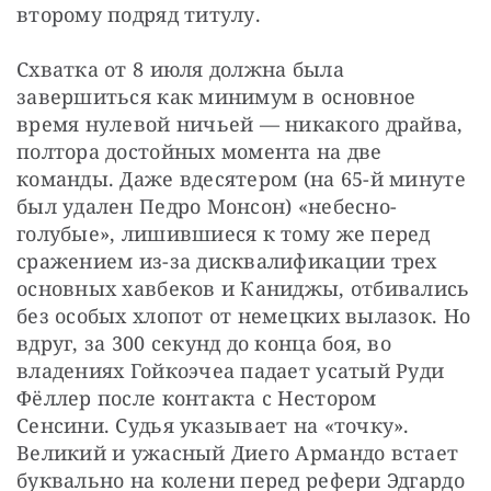
второму подряд титулу.
Схватка от 8 июля должна была 
завершиться как минимум в основное 
время нулевой ничьей — никакого драйва, 
полтора достойных момента на две 
команды. Даже вдесятером (на 65-й минуте 
был удален Педро Монсон) «небесно-
голубые», лишившиеся к тому же перед 
сражением из-за дисквалификации трех 
основных хавбеков и Каниджы, отбивались 
без особых хлопот от немецких вылазок. Но 
вдруг, за 300 секунд до конца боя, во 
владениях Гойкоэчеа падает усатый Руди 
Фёллер после контакта с Нестором 
Сенсини. Судья указывает на «точку». 
Великий и ужасный Диего Армандо встает 
буквально на колени перед рефери Эдгардо 