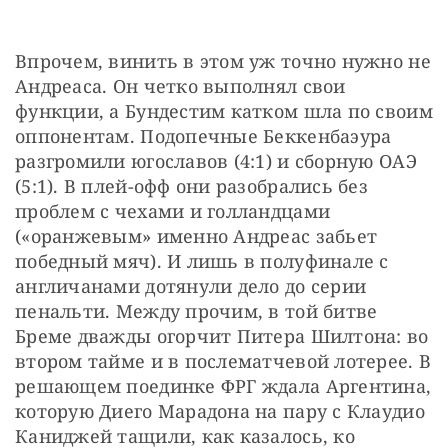
Впрочем, винить в этом уж точно нужно не 
Андреаса. Он четко выполнял свои 
функции, а Бундестим катком шла по своим 
оппонентам. Подопечные Беккенбаэура 
разгромили югославов (4:1) и сборную ОАЭ 
(5:1). В плей-офф они разобрались без 
проблем с чехами и голландцами 
(«оранжевым» именно Андреас забьет 
победный мяч). И лишь в полуфинале с 
англичанами дотянули дело до серии 
пенальти. Между прочим, в той битве 
Бреме дважды огорчит Питера Шилтона: во 
втором тайме и в послематчевой лотерее. В 
решающем поединке ФРГ ждала Аргентина, 
которую Диего Марадона на пару с Клаудио 
Каниджей тащили, как казалось, ко 