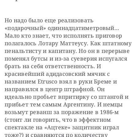
Но надо было еще реализовать 
«подарочный» одиннадцатиметровый… 
Мало кто знает, что исполнять приговор 
полагалось Лотару Маттеусу. Как штатному 
пенальтисту и капитану. Но он в перерыве 
поменял бутсы и из-за суеверия испугался 
брать на себя ответственность. И 
красивейший адидасовский мячик с 
названием Etrusco взял в руки Бреме и 
направился в центр штрафной. Он 
идеально пробьет впритирку со штангой и 
прибьет тем самым Аргентину. И немцы 
возьмут реванш за поражение в 1986-м 
(стоит ли говорить, что в эффектном 
спектакле на «Ацтеке» защитник играл 
тоже?) и сравняются по количеству 