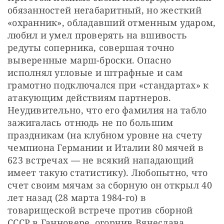
обязанностей негабаритный, но жесткий 
«охранник», обладавший отменным ударом, 
любил и умел проверять на вшивость 
редуты соперника, совершая точно 
выверенные марш-броски. Опасно 
исполнял угловые и штрафные и сам 
грамотно подключался при «стандартах» к 
атакующим действиям партнеров. 
Неудивительно, что его фамилия на табло 
зажигалась отнюдь не по большим 
праздникам (на клубном уровне на счету 
чемпиона Германии и Италии 80 мячей в 
623 встречах — не всякий нападающий 
имеет такую статистику). Любопытно, что 
счет своим мячам за сборную он открыл 40 
лет назад (28 марта 1984-го) в 
товарищеской встрече против сборной 
СССР в Ганновере, огорчив Вячеслава 