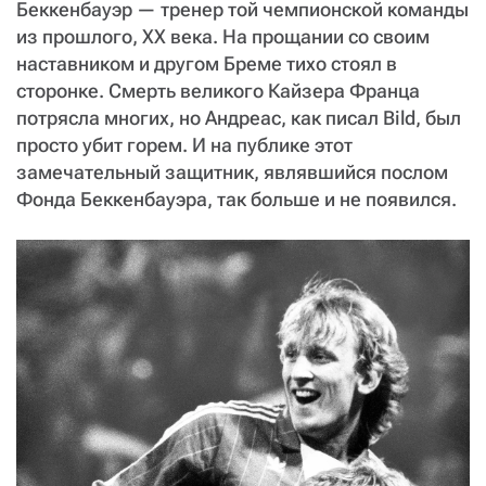
СТАТЬ СОУЧАСТНИКОМ
Беккенбауэр — тренер той чемпионской команды
ПОДЕЛИТЬСЯ С ДРУЗЬЯМИ
из прошлого, XX века. На прощании со своим
наставником и другом Бреме тихо стоял в
Если у вас есть вопросы, пишите
donate@novayagazeta.ru
или
сторонке. Смерть великого Кайзера Франца
звоните:
+7 (929) 612-03-68
потрясла многих, но Андреас, как писал Bild, был
просто убит горем. И на публике этот
замечательный защитник, являвшийся послом
Фонда Беккенбауэра, так больше и не появился.