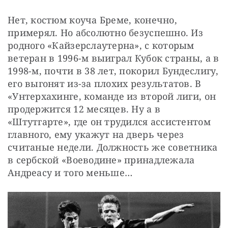
Нет, костюм коуча Бреме, конечно, 
примерял. Но абсолютно безуспешно. Из 
родного «Кайзерслаутерна», с которым 
ветеран в 1996-м выиграл Кубок страны, а в 
1998-м, почти в 38 лет, покорил Бундеслигу, 
его выгонят из-за плохих результатов. В 
«Унтерхахинге, команде из второй лиги, он 
продержится 12 месяцев. Ну а в 
«Штутгарте», где он трудился ассистентом 
главного, ему укажут на дверь через 
считаные недели. Должность же советника 
в сербской «Воеводине» принадлежала 
Андреасу и того меньше…