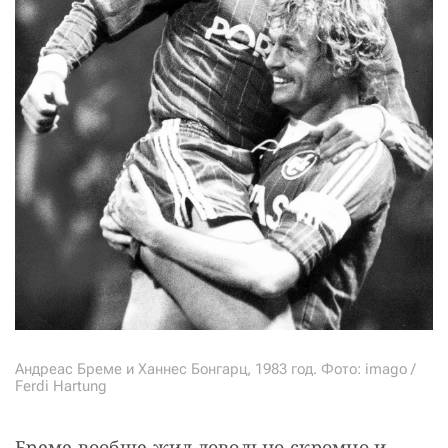
Андреас Бреме и Ханнес Бонгарц, 1983 год. Фото: imago /
Ferdi Hartung
Бреме вообще жил довольно скромно и 