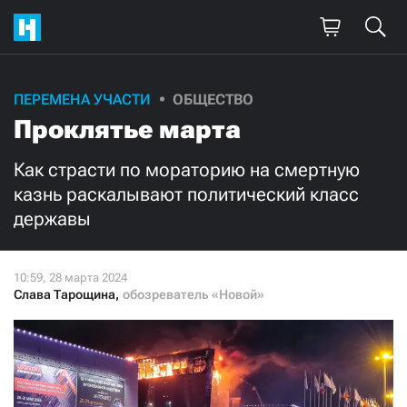
Поддержите
ПЕРЕМЕНА УЧАСТИ
ОБЩЕСТВО
Проклятье марта
нашу работу!
Ежемесячно
Разово
Как страсти по мораторию на смертную
казнь раскалывают политический класс
державы
3000
1000
500
300
Слава Тарощина
,
обозреватель «Новой»
Нажимая кнопку «Стать соучастником»,
я принимаю
условия
и подтверждаю свое гражданство РФ