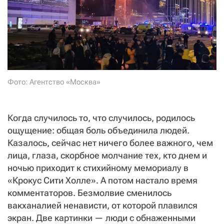
СТАТЬ СОУЧАСТНИКОМ
ПОДЕЛИТЬСЯ С ДРУЗЬЯМИ
Если у вас есть вопросы, пишите
donate@novayagazeta.ru
или
звоните:
+7 (929) 612-03-68
Фото: Агентство «Москва»
Когда случилось то, что случилось, родилось
ощущение: общая боль объединила людей.
Казалось, сейчас нет ничего более важного, чем
лица, глаза, скорбное молчание тех, кто днем и
ночью приходит к стихийному мемориалу в
«Крокус Сити Холле». А потом настало время
комментаторов. Безмолвие сменилось
вакханалией ненависти, от которой плавился
экран. Две картинки — люди с обнаженными