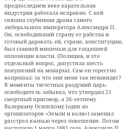
предпоследнем веке карательная 
индустрия работала исправно. С ней 
связана глубинная драма самого 
либерального императора Александра II. 
Он, освободивший страну от рабства и 
готовый даровать ей, стране, конституцию, 
был главной мишенью для тогдашней 
оппозиции власти. (Полиция, и это 
отдельный вопрос, допустила шесть 
покушений на монарха). Сам он горестно 
вопрошал: за что они меня так ненавидят? 
В моменты тягостных раздумий царь-
освободитель забывал, что утвердил 21 
смертный приговор, а 26-летнему 
Валериану Осинскому (один из 
организаторов «Земли и воли») заменил 
расстрел казнью через повешение. Потом 
наступило 1 марта 1881 года. Александр II, 