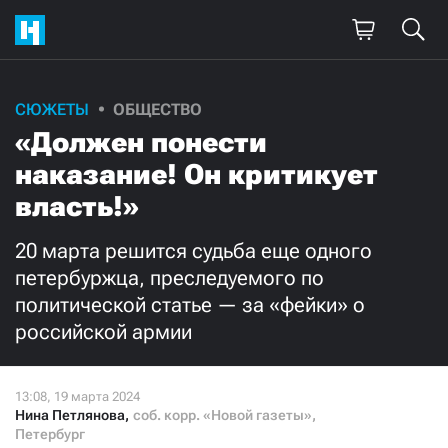
Поддержите
СЮЖЕТЫ
ОБЩЕСТВО
«Должен понести
нашу работу!
наказание! Он критикует
Ежемесячно
Разово
власть!»
3000
1000
20 марта решится судьба еще одного
петербуржца, преследуемого по
500
300
политической статье — за «фейки» о
российской армии
Нажимая кнопку «Стать соучастником»,
Нина Петлянова
,
соб. корр. «Новой газеты»,
я принимаю
условия
и подтверждаю свое гражданство РФ
Петербург