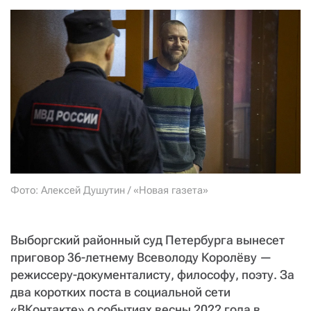
СТАТЬ СОУЧАСТНИКОМ
ПОДЕЛИТЬСЯ С ДРУЗЬЯМИ
Если у вас есть вопросы, пишите
donate@novayagazeta.ru
или
звоните:
+7 (929) 612-03-68
Фото: Алексей Душутин / «Новая газета»
Выборгский районный суд Петербурга вынесет
приговор 36-летнему Всеволоду Королёву —
режиссеру-документалисту, философу, поэту. За
два коротких поста в социальной сети
«ВКонтакте» о событиях весны 2022 года в