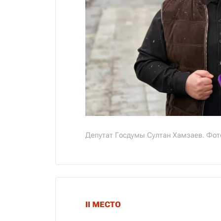
Депутат Госдумы Султан Хамзаев. Фот
II МЕСТО