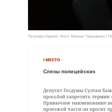
Патриарх Кирилл. Фото: Михаил Терещенко / Т
I МЕСТО
Слезы полицейских
Депутат Госдумы Султан Хамз
просьбой запретить термин 
Привычное наименование ис
проезжей части он просит п