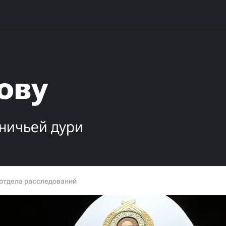
ову
ничьей дури
 отдела расследований