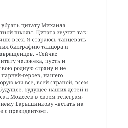
 убрать цитату Михаила 
тной школы. Цитата звучит так: 
чше всех. Я стараюсь танцевать 
чил биографию танцора и 
звращенцев. «Сейчас 
итату человека, пусть и 
свою родную страну и не 
парней-героев, нашего 
орую мы все, всей страной, всем 
будущее, будущее наших детей и 
сал Моисеев в своем телеграм-
тнему Барышникову «встать на 
е с президентом».