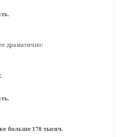
ть.
ее драматично:
;
ть.
же больше 178 тысяч.