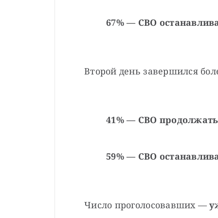
67% — СВО останавлива
Второй день завершился бол
41% — СВО продолжать
59% — СВО останавлива
Число проголосовавших — 
у