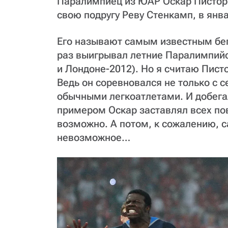
Паралимпиец из ЮАР Оскар Пистори
свою подругу Реву Стенкамп, в янв
Его называют самым известным бег
раз выигрывал летние Паралимпийс
и Лондоне-2012). Но я считаю Пист
Ведь он соревновался не только с 
обычными легкоатлетами. И добега
примером Оскар заставлял всех пов
возможно. А потом, к сожалению, 
невозможное…