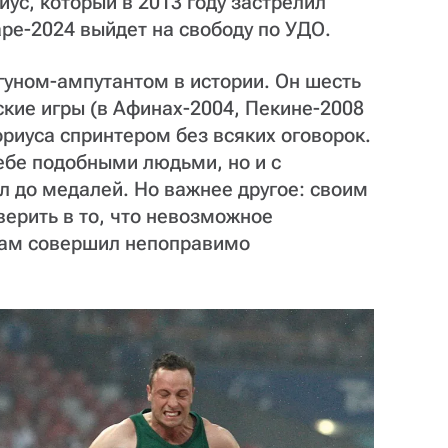
ус, который в 2013 году застрелил
аре-2024 выйдет на свободу по УДО.
уном-ампутантом в истории. Он шесть
кие игры (в Афинах-2004, Пекине-2008
ориуса спринтером без всяких оговорок.
себе подобными людьми, но и с
л до медалей. Но важнее другое: своим
ерить в то, что невозможное
сам совершил непоправимо