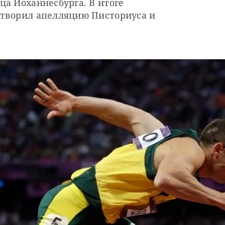
а Йоханнесбурга. В итоге 
творил апелляцию Писториуса и 