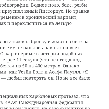
обиографии. Водное поло, бокс, регби 
м преуспел юный Писториус. Но травма 
временем в хронический вариант, 
ах и переключиться на легкую 
он завоевал бронзу и золото в беге на 
ине ему не нашлось равных на всех 
Оскар впервые в истории подобных 
трее 11 секунд (что не всегда под 
ежал из 50 на 400 метрах. Однако 
и, как Усэйн Болт и Асафа Пауэлл. «Я 
 — любил повторять он. Но не все было 
 специальных карбоновых протезах, что 
из ИААФ (Международная федерация 
ддержкой ученых, не разобравшихся во 