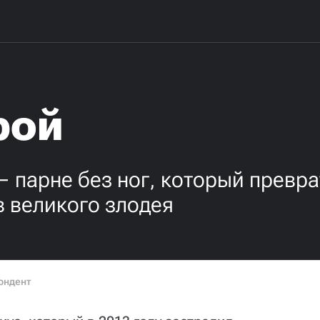
рой
 парне без ног, который превра
в великого злодея
ондент