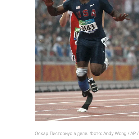
Оскар Писториус в деле. Фото: Andy Wong / AP 