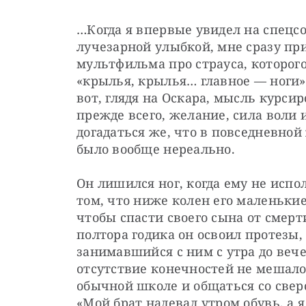
…Когда я впервые увидел на спецсо
лучезарной улыбкой, мне сразу при
мультфильма про страуса, которого
«крылья, крылья… главное — ноги», 
вот, глядя на Оскара, мысль курсир
прежде всего, желание, сила воли 
догадаться же, что в повседневной
было вообще нереально.
Он лишился ног, когда ему не испол
том, что ниже колен его маленькие
чтобы спасти своего сына от смерт
полтора годика он освоил протезы, 
занимавшийся с ним с утра до вечер
отсутствие конечностей не мешало 
обычной школе и общаться со сверс
«Мой брат надевал утром обувь, а я