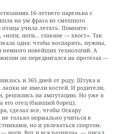
стязаниях 16-летнего паренька с 
шла на ум фраза из смешного 
 птица учила летать. Помните: 
«ноги, ноги… главное — хвост». Так 
овала одна: чтобы воспарить, нужны, 
и немного новейших технологий. А 
 жизни он передвигался на протезах — 
нилось и 365 дней от роду. Штука в 
 лапки не имели костей. И родители, 
и, решились на ампутацию. Но уже в 
а его отец (бывший борец), 
а, сделал все, чтобы Оскару 
не только нормально учиться в 
тниками, но и увлекаться спортом. 
 — ноги. Вот и вся разница», — писал 