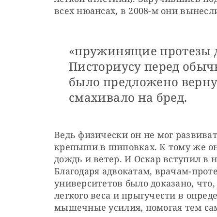
всех нюансах, в 2008-м они вынес
«пружинящие протезы 
Писториусу перед обыч
было предложено вернут
смахивало на бред.
Ведь физически он не мог развивать
крепыши в шиповках. К тому же он
дождь и ветер. И Оскар вступил в н
Благодаря адвокатам, врачам-прот
университетов было доказано, что, 
легкого веса и прыгучести в опред
мышечные усилия, помогая тем сам