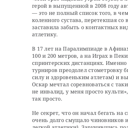
герой в выпущенной в 2008 году авт
— это не полный список того, в че
коленного сустава, перетекшая со 
заставила забыть о контактных вид
атлетику.
В 17 лет на Паралимпиаде в Афинах 
100 и 200 метров, а на Играх в Пек
спринтерских дистанциях. Именно 
турниров преодолел стометровку быс
силу и здоровеньким атлетам) и выб
Оскар мечтал соревноваться с таким
не инвалид, у меня просто культи»,
так просто.
Не секрет, что он начал бегать на
очень долго смущало чиновников 
легкой атлетики). Заручившись по