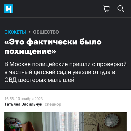
Поддержите
СЮЖЕТЫ
ОБЩЕСТВО
«Это фактически было
нашу работу!
похищение»
Ежемесячно
Разово
В Москве полицейские пришли с проверкой
3000
1000
в частный детский сад и увезли оттуда в
ОВД шестерых малышей
500
300
Татьяна Васильчук
,
спецкор
Нажимая кнопку «Стать соучастником»,
я принимаю
условия
и подтверждаю свое гражданство РФ