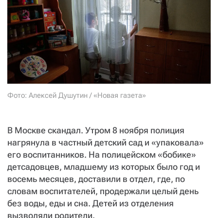
СТАТЬ СОУЧАСТНИКОМ
ПОДЕЛИТЬСЯ С ДРУЗЬЯМИ
Если у вас есть вопросы, пишите
donate@novayagazeta.ru
или
звоните:
+7 (929) 612-03-68
Фото: Алексей Душутин / «Новая газета»
В Москве скандал. Утром 8 ноября полиция
нагрянула в частный детский сад и «упаковала»
его воспитанников. На полицейском «бобике»
детсадовцев, младшему из которых было год и
восемь месяцев, доставили в отдел, где, по
словам воспитателей, продержали целый день
без воды, еды и сна. Детей из отделения
вызволяли родители.