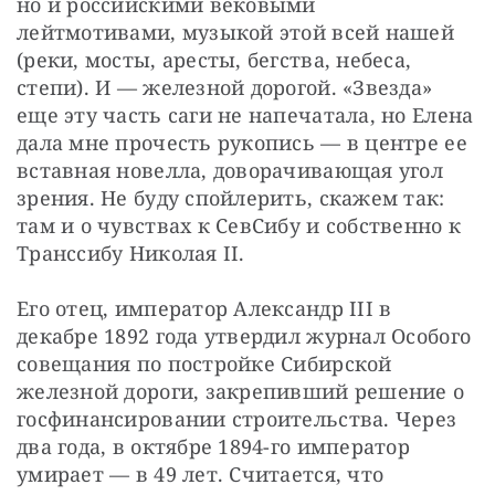
но и российскими вековыми 
лейтмотивами, музыкой этой всей нашей 
(реки, мосты, аресты, бегства, небеса, 
степи). И — железной дорогой. «Звезда» 
еще эту часть саги не напечатала, но Елена 
дала мне прочесть рукопись — в центре ее 
вставная новелла, доворачивающая угол 
зрения. Не буду спойлерить, скажем так: 
там и о чувствах к СевСибу и собственно к 
Транссибу Николая II.
Его отец, император Александр III в 
декабре 1892 года утвердил журнал Особого 
совещания по постройке Сибирской 
железной дороги, закрепивший решение о 
госфинансировании строительства. Через 
два года, в октябре 1894-го император 
умирает — в 49 лет. Считается, что 