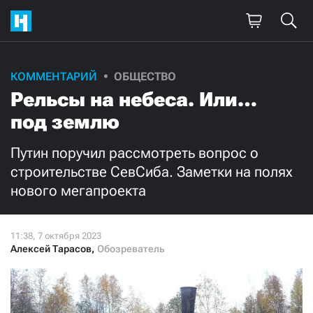
Поддержите
КОММЕНТАРИЙ
ОБЩЕСТВО
Рельсы на небеса. Или…
нашу работу!
под землю
Ежемесячно
Разово
Путин поручил рассмотреть вопрос о
3000
1000
строительстве СевСиба. Заметки на полях
нового мегапроекта
500
300
Алексей Тарасов
,
Обозреватель
Нажимая кнопку «Стать соучастником»,
я принимаю
условия
и подтверждаю свое гражданство РФ