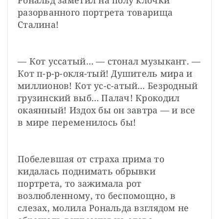
разорванного портрета товарища 
Сталина!
— Кот уссатый… — стонал музыкант. — 
Кот п-р-р-окля-тый! Душитель мира и 
миллионов! Кот ус-с-атый… Безродный 
грузинский выб… Палач! Крокодил 
окаянный! Издох бы он завтра — и все 
в мире переменилось бы!
Побелевшая от страха прима то 
кидалась поднимать обрывки 
портрета, то зажимала рот 
возлюбленному, то беспомощно, в 
слезах, молила Рональда взглядом не 