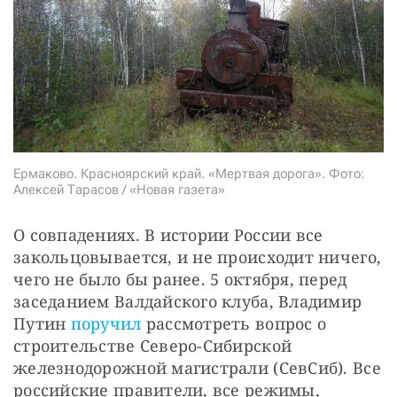
СТАТЬ СОУЧАСТНИКОМ
ПОДЕЛИТЬСЯ С ДРУЗЬЯМИ
Если у вас есть вопросы, пишите
donate@novayagazeta.ru
или
звоните:
+7 (929) 612-03-68
Ермаково. Красноярский край. «Мертвая дорога». Фото:
Алексей Тарасов / «Новая газета»
О совпадениях. В истории России все 
закольцовывается, и не происходит ничего, 
чего не было бы ранее. 5 октября, перед 
заседанием Валдайского клуба, Владимир 
Путин 
поручил
 рассмотреть вопрос о 
строительстве Северо-Сибирской 
железнодорожной магистрали (СевСиб). Все 
российские правители, все режимы, 