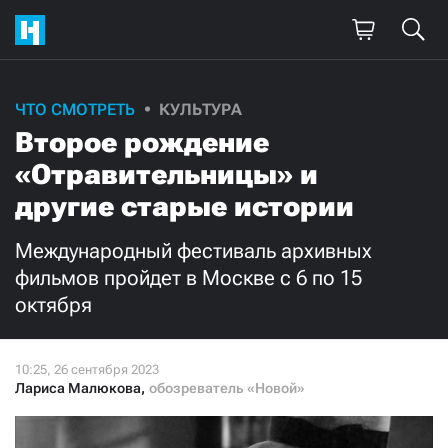
Поддержите
ЧТО СМОТРЕТЬ
КУЛЬТУРА
Второе рождение
нашу работу!
«Отравительницы» и
Ежемесячно
Разово
другие старые истории
3000
1000
Международный фестиваль архивных
фильмов пройдет в Москве с 6 по 15
500
300
октября
Лариса Малюкова
,
обозреватель «Новой»
Нажимая кнопку «Стать соучастником»,
я принимаю
условия
и подтверждаю свое гражданство РФ