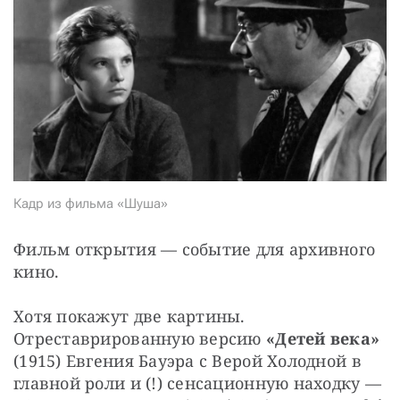
СТАТЬ СОУЧАСТНИКОМ
ПОДЕЛИТЬСЯ С ДРУЗЬЯМИ
Если у вас есть вопросы, пишите
donate@novayagazeta.ru
или
звоните:
+7 (929) 612-03-68
Кадр из фильма «Шуша»
Фильм открытия — событие для архивного 
кино.
Хотя покажут две картины. 
Отреставрированную версию 
«Детей века»
(1915) Евгения Бауэра с Верой Холодной в 
главной роли и (!) сенсационную находку — 