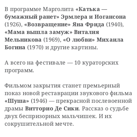
В программе Марголита 
«Катька — 
бумажный ранет» Эрмлера и Иогансона 
(1926),
 «Возвращение» Яна Фрида 
(1940),
«Мама вышла замуж» Виталия 
Мельникова 
(1969),
 «О любви» Михаила 
Богина 
(1970) и другие картины.
А всего на фестивале — 10 кураторских 
программ.
Фильмом закрытия станет премьерный 
показ новой реставрации звукового фильма 
«Шуша»
 (1946) — прекрасной послевоенной 
драмы 
Витторио Де Сики
.
Рассказ о судьбе 
двух беспризорных мальчишек. И их 
сокрушительной мечте.