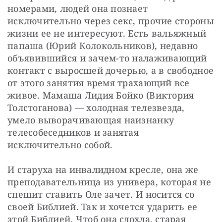
номерами, людей она познает 
исключительно через секс, прочие стороны 
жизни ее не интересуют. Есть вальяжный 
папаша (Юрий Колокольников), недавно 
объявившийся и зачем-то налаживающий 
контакт с выросшей дочерью, а в свободное 
от этого занятия время трахающий все 
живое. Мамаша Лидия Бойко (Виктория 
Толстоганова) — холодная телезвезда, 
умело выворачивающая наизнанку 
телесобеседников и занятая 
исключительно собой.
И старуха на инвалидном кресле, она же 
преподавательница из универа, которая не 
спешит ставить Оле зачет. И носится со 
своей Библией. Так и хочется ударить ее 
этой Библией. Чтоб она сдохла, старая 