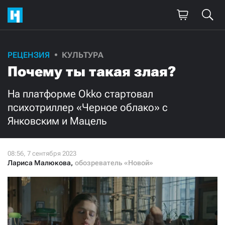
Поддержите
РЕЦЕНЗИЯ
КУЛЬТУРА
Почему ты такая злая?
нашу работу!
Ежемесячно
Разово
На платформе Okko стартовал
психотриллер «Черное облако» с
Янковским и Мацель
3000
1000
500
300
Лариса Малюкова
,
обозреватель «Новой»
Нажимая кнопку «Стать соучастником»,
я принимаю
условия
и подтверждаю свое гражданство РФ