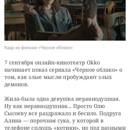
СТАТЬ СОУЧАСТНИКОМ
ПОДЕЛИТЬСЯ С ДРУЗЬЯМИ
Если у вас есть вопросы, пишите
donate@novayagazeta.ru
или
звоните:
+7 (929) 612-03-68
Кадр из фильма «Черное облако»
7 сентября онлайн-кинотеатр Okko 
начинает показ сериала «Черное облако» о 
том, как злые мысли пробуждают злых 
демонов.
Жила-была одна девушка неравнодушная. 
Ну как неравнодушная… Просто Олю 
Сысоеву все раздражало и бесило. Подруга 
Алина — порочная сука, у которой в 
телефоне сплошь «котики», но под разными 