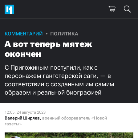
Поддержите
КОММЕНТАРИЙ
ПОЛИТИКА
А вот теперь мятеж
нашу работу!
окончен
Ежемесячно
Разово
С Пригожиным поступили, как с
3000
1000
персонажем гангстерской саги, — в
соответствии с созданным им самим
500
300
образом и реальной биографией
Валерий Ширяев
,
военный обозреватель «Новой
газеты»
Нажимая кнопку «Стать соучастником»,
я принимаю
условия
и подтверждаю свое гражданство РФ