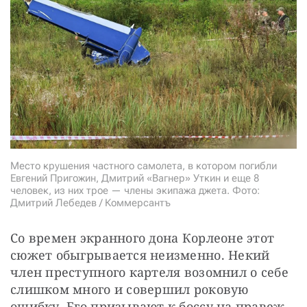
СТАТЬ СОУЧАСТНИКОМ
ПОДЕЛИТЬСЯ С ДРУЗЬЯМИ
Если у вас есть вопросы, пишите
donate@novayagazeta.ru
или
звоните:
+7 (929) 612-03-68
Место крушения частного самолета, в котором погибли
Евгений Пригожин, Дмитрий «Вагнер» Уткин и еще 8
человек, из них трое — члены экипажа джета. Фото:
Дмитрий Лебедев / Коммерсантъ
Со времен экранного дона Корлеоне этот 
сюжет обыгрывается неизменно. Некий 
член преступного картеля возомнил о себе 
слишком много и совершил роковую 
ошибку. Его призывают к боссу на правеж. 