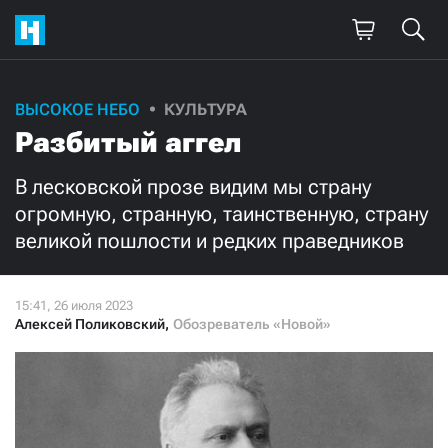
Поддержите
ВЫСОКОЕ НЕБО
КУЛЬТУРА
Разбитый аггел
нашу работу!
Ежемесячно
Разово
В лесковской прозе видим мы страну
огромную, странную, таинственную, страну
великой пошлости и редких праведников
3000
1000
500
300
Алексей Поликовский
,
Обозреватель «Новой»
Нажимая кнопку «Стать соучастником»,
я принимаю
условия
и подтверждаю свое гражданство РФ