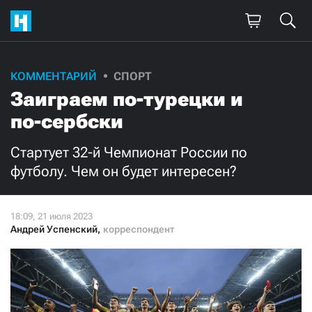
Поддержите
КОММЕНТАРИЙ
СПОРТ
Заиграем по-турецки и
нашу работу!
по-сербски
Ежемесячно
Разово
Стартует 32-й Чемпионат России по
3000
1000
футболу. Чем он будет интересен?
500
300
Андрей Успенский
,
корреспондент
Нажимая кнопку «Стать соучастником»,
я принимаю
условия
и подтверждаю свое гражданство РФ