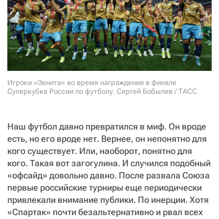
СТАТЬ СОУЧАСТНИКОМ
ПОДЕЛИТЬСЯ С ДРУЗЬЯМИ
Если у вас есть вопросы, пишите
donate@novayagazeta.ru
или
звоните:
+7 (929) 612-03-68
Игроки «Зенита» во время награждения в финале
Суперкубка России по футболу. Сергей Бобылев / ТАСС
Наш футбол давно превратился в миф. Он вроде
есть, но его вроде нет. Вернее, он непонятно для
кого существует. Или, наоборот, понятно для
кого. Такая вот загогулина. И случился подобный
«офсайд» довольно давно. После развала Союза
первые российские турниры еще периодически
привлекали внимание публики. По инерции. Хотя
«Спартак» почти безальтернативно и рвал всех