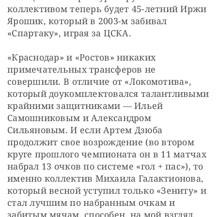
коллективом теперь будет 45-летний Иржи 
Ярошик, который в 2003-м забивал 
«Спартаку», играя за ЦСКА.
«Краснодар» и «Ростов» никаких 
примечательных трансферов не 
совершили. В отличие от «Локомотива», 
который доукомплектовался талантливыми 
крайними защитниками — Ильей 
Самошниковым и Александром 
Сильяновым. И если Артем Дзюба 
продолжит свое возрождение (во втором 
круге прошлого чемпионата он в 11 матчах 
набрал 13 очков по системе «гол + пас»), то 
именно коллектив Михаила Галактионова, 
который весной уступил только «Зениту» и 
стал лучшим по набранным очкам и 
забитым мячам, способен, на мой взгляд, 