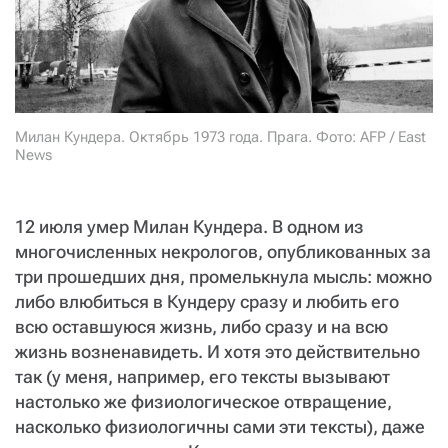
СТАТЬ СОУЧАСТНИКОМ
ПОДЕЛИТЬСЯ С ДРУЗЬЯМИ
Если у вас есть вопросы, пишите
donate@novayagazeta.ru
или
звоните:
+7 (929) 612-03-68
Милан Кундера. Октябрь 1973 года. Прага. Фото: AFP / East
News
12 июля умер Милан Кундера. В одном из
многочисленных некрологов, опубликованных за
три прошедших дня, промелькнула мысль: можно
либо влюбиться в Кундеру сразу и любить его
всю оставшуюся жизнь, либо сразу и на всю
жизнь возненавидеть. И хотя это действительно
так (у меня, например, его тексты вызывают
настолько же физиологическое отвращение,
насколько физиологичны сами эти тексты), даже