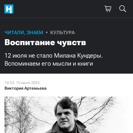
Поддержите
ЧИТАЛИ, ЗНАЕМ
КУЛЬТУРА
Воспитание чувств
нашу работу!
Ежемесячно
Разово
12 июля не стало Милана Кундеры.
Вспоминаем его мысли и книги
3000
1000
500
300
Виктория Артемьева
Нажимая кнопку «Стать соучастником»,
я принимаю
условия
и подтверждаю свое гражданство РФ