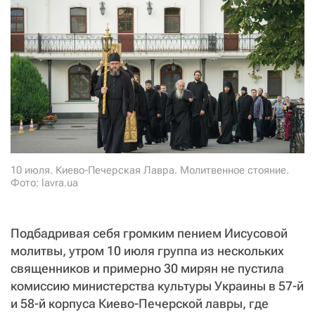
СТАТЬ СОУЧАСТНИКОМ
ПОДЕЛИТЬСЯ С ДРУЗЬЯМИ
Если у вас есть вопросы, пишите
donate@novayagazeta.ru
или
звоните:
+7 (929) 612-03-68
10 июля. Киево-Печерская Лавра. Молитвенное стояние.
Фото: lavra.ua
Подбадривая себя громким пением Иисусовой
молитвы, утром 10 июля группа из нескольких
священников и примерно 30 мирян не пустила
комиссию министерства культуры Украины в 57-й
и 58-й корпуса Киево-Печерской лавры, где