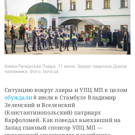
Киево-Печерская Лавра. 11 июля. Захват лаврских Домов
паломника. Фото: lavra.ua
Ситуацию вокруг лавры и УПЦ МП в целом 
обуждали 
8 июля в Стамбуле Владимир 
Зеленский и Вселенский 
(Константинопольский) патриарх 
Варфоломей. Как поведал выехавший на 
Запад главный спонсор УПЦ МП — 
украинский миллиардер российского 