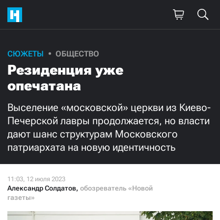
Поддержите
СЮЖЕТЫ
ОБЩЕСТВО
Резиденция уже
нашу работу!
опечатана
Ежемесячно
Разово
Выселение «московской» церкви из Киево-
3000
1000
Печерской лавры продолжается, но власти
дают шанс структурам Московского
500
300
патриархата на новую идентичность
Александр Солдатов
,
обозреватель «Новой
газеты»
Нажимая кнопку «Стать соучастником»,
я принимаю
условия
и подтверждаю свое гражданство РФ