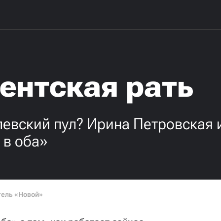
ентская рать
евский пул? Ирина Петровская 
 в оба»
тель «Новой»