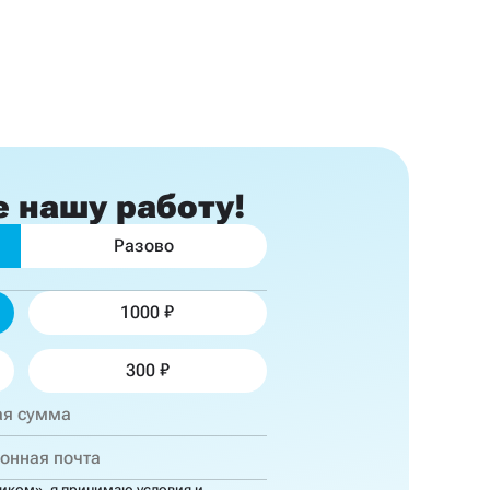
е
нашу работу!
Разово
1000
300
ником»,
я принимаю
условия
и