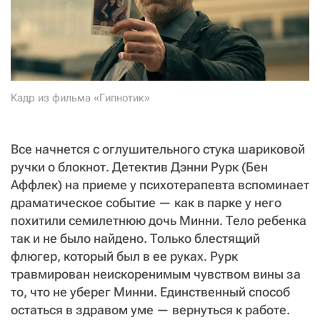
СТАТЬ СОУЧАСТНИКОМ
ПОДЕЛИТЬСЯ С ДРУЗЬЯМИ
Если у вас есть вопросы, пишите
donate@novayagazeta.ru
или
звоните:
+7 (929) 612-03-68
Кадр из фильма «Гипнотик»
Все начнется с оглушительного стука шариковой
ручки о блокнот. Детектив Дэнни Рурк (Бен
Аффлек) на приеме у психотерапевта вспоминает
драматическое событие — как в парке у него
похитили семилетнюю дочь Минни. Тело ребенка
так и не было найдено. Только блестящий
флюгер, который был в ее руках. Рурк
травмирован неискоренимым чувством вины за
то, что не уберег Минни. Единственный способ
остаться в здравом уме — вернуться к работе.