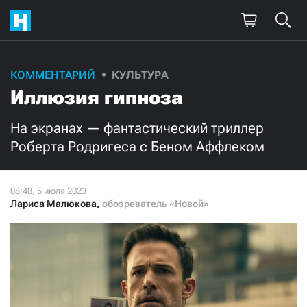
Поддержите
КОММЕНТАРИЙ
КУЛЬТУРА
Иллюзия гипноза
нашу работу!
Ежемесячно
Разово
На экранах — фантастический триллер
Роберта Родригеса с Беном Аффлеком
3000
1000
500
300
Лариса Малюкова
,
обозреватель «Новой»
Нажимая кнопку «Стать соучастником»,
я принимаю
условия
и подтверждаю свое гражданство РФ