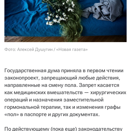
СТАТЬ СОУЧАСТНИКОМ
ПОДЕЛИТЬСЯ С ДРУЗЬЯМИ
Если у вас есть вопросы, пишите
donate@novayagazeta.ru
или
звоните:
+7 (929) 612-03-68
Фото: Алексей Душутин / «Новая газета»
Государственная дума приняла в первом чтении
законопроект, запрещающий любые действия,
направленные на смену пола. Запрет касается
как медицинских вмешательств — хирургических
операций и назначения заместительной
гормональной терапии, так и изменения графы
«пол» в паспорте и других документах.
По действующему (пока еще) законодательству