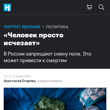
Поддержите
ПОРТРЕТ ЯВЛЕНИЯ
ПОЛИТИКА
«Человек просто
нашу работу!
исчезает»
Ежемесячно
Разово
В России запрещают смену пола. Это
3000
1000
может привести к смертям
500
300
Анастасия Егорова
,
корреспондент
Нажимая кнопку «Стать соучастником»,
я принимаю
условия
и подтверждаю свое гражданство РФ